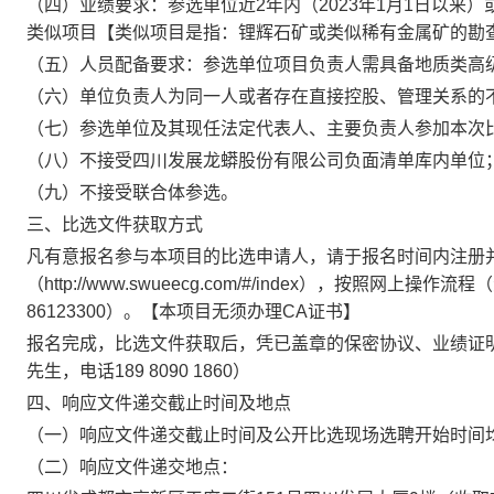
（四）业绩要求：参选单位近
2
年内（
2023
年
1
月
1
日以来）
类似项目【类似项目是指：锂辉石矿或类似稀有金属矿的勘
（五）人员配备要求：参选单位项目负责人需具备地质类高
（六）单位负责人为同一人或者存在直接控股、管理关系的
（七）
参选单位及其现任法定代表人、主要负责人参加本次
（八）不接受四川发展龙蟒股份有限公司负面清单库内单位
（九）不接受联合体参选。
三、比选文件获取方式
凡有意报名参与本项目的比选申请人，请于报名时间内注册
（
http://www.swueecg.com/#/index
），按照网上操作流程（
86123300
）。【本项目无须办理
CA
证书】
报名完成，比选文件获取后，凭已盖章的保密协议、业绩证
先生，电话
189 8090 1860
）
四、响应文件递交截止时间及地点
（一）响应文件递交截止时间及公开比选现场选聘开始时间
（二）响应文件递交地点：