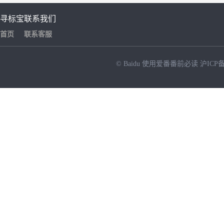
寻标宝
联系我们
首页
联系客服
© Baidu
使用爱番番前必读
沪ICP备
NEW
HOT
暂时没有搜索结果…