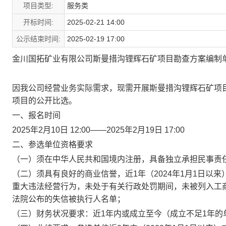
项目类型:
服务类
开标时间:
2025-02-21 14:00
公示结束时间:
2025-02-19 17:00
金川国拓矿业有限公司斯曼措沟锂辉石矿项目勘查方案编制
因我公司经营业务实际需求，现需开展斯曼措沟锂辉石矿项
项目的公开比选。
一、报名时间
2025
年
2
月
10
日
12:00——2025
年
2
月
19
日
17:00
二、参选单位资格要求
（一）
须在中华人民共和国境内注册，
具备独立承担民事责
（二）
须具有良好的商业信誉，近
1
年
（
2024
年
1
月
1
日以来
重大违法经营行为，未处于有关行政处罚期间，未被列入工
法院公布的失信被执行人名单
；
（三）
财务状况要求：
近
1
年内或成立至今
（成立不足
1
年的