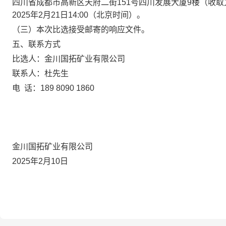
四川省成都市高新区天府二街
151
号四川发展大厦
9
楼（收取
2025
年
2
月
21
日
14:00
（
北京时间）
。
（三）本次比选接受邮寄的响应文件。
五、联系方式
比选人：
金川国拓矿业有限公司
联系人：杜先生
电
话：
189 8090 1860
金川国拓矿业有限公司
2025
年
2
月
10
日