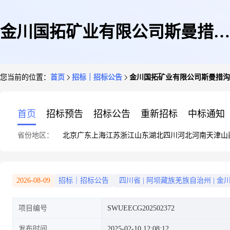
金川国拓矿业有限公司斯曼措沟
您当前的位置：
首页
招标｜招标公告
金川国拓矿业有限公司斯曼措沟
锂辉石矿项目勘查方案编制单位
首页
招标预告
招标公告
重新招标
中标通知
省份地区：
北京
广东
上海
江苏
浙江
山东
湖北
四川
河北
河南
天津
山
选聘比选公告/金川国拓矿业有
2026-08-09
招标｜招标公告
四川省
|
阿坝藏族羌族自治州
|
金
项目编号
SWUEECG202502372
限公司斯曼措沟锂辉石矿项目勘
发布时间
2025-02-10 12:08:12