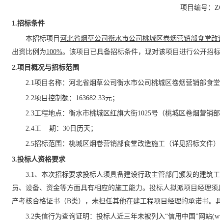
项目编号：
Z
1.招标条件
本招标项目
河北省烟草公司衡水市公司桃城区卷烟营销部食堂改
出资比例
为
100%
。该项目已具备招标条件，现对该项目进行公开招
2.项目概况与招标范围
2.1
项目名称：
河北省烟草公司衡水市公司桃城区卷烟营销部食堂
2.2
项目
控制
额：
163682.33
元
；
2.3
工程
地点：衡水市桃城区红旗大街
1025号（桃城区卷烟营销
2.4
工
期
：
30日历天；
2.5招标范围：
桃城区
烟卷营销部食堂改造施工
（详见招标文件）
3.投标人资格要求
3.1、本次招标要求投标人须具备建设行政主管部门颁发的建筑
员、设备、资金等方面具有相应的施工能力。投标人拟派项目经理须
产考核合格证书（
B类），
未担任其他在建工程项目经理的承诺书。
3.2失信行为查询证明
：
投标人近三年未被列入
“信用中国”网站(www.c