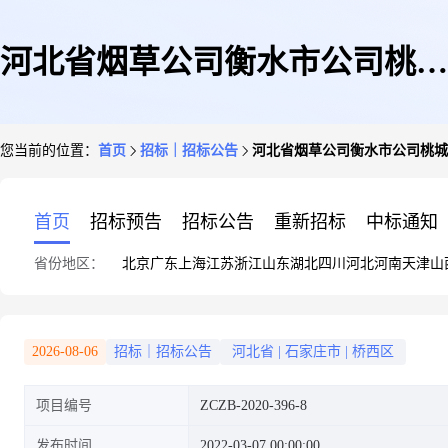
河北省烟草公司衡水市公司桃城
您当前的位置：
首页
招标｜招标公告
河北省烟草公司衡水市公司桃城
区卷烟营销部食堂改造项目
首页
招标预告
招标公告
重新招标
中标通知
省份地区：
北京
广东
上海
江苏
浙江
山东
湖北
四川
河北
河南
天津
山
2026-08-06
招标｜招标公告
河北省
|
石家庄市
|
桥西区
项目编号
ZCZB-2020-396-8
发布时间
2022-03-07 00:00:00