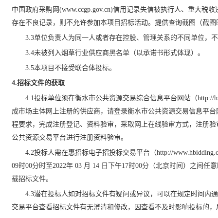
中国政府采购网(www.ccgp.gov.cn)信用记录失信被执行人
存在不良记录，则不允许参加本项目招标活动。提供查询截图（截图
3.3单位负责人为同一人或者存在控股、管理关系的不同单位，
3.4未被列入
烟草行业
供应商黑名单
（以承诺书形式体现）
。
3.5
本项目不接受联合体投标
。
4.
招标文件的获取
4.1
投标单位须在衡水市公共资源交易综合信息平台网站（
http
成市场主体网上注册的供应商，请登录衡水市公共资源交易信息平台
程要求，完成注册登记、资料验审，采取网上在线验审方式，注册验审服务
公共资源交易平台进行注册资料验审。
4.2
投标人需在惠招标电子招投标交易平台（
http://www.hb
09时00分时至202
2
年
03
月
14
日下午
17时00分（北京时间）之间任意时段登
载招标文件
。
4.3
潜在投标人如对招标文件有疑问或异议，可以在规定时间内通
交易平台查看招标文件有无澄清和修改，因查看不及时影响投标的，