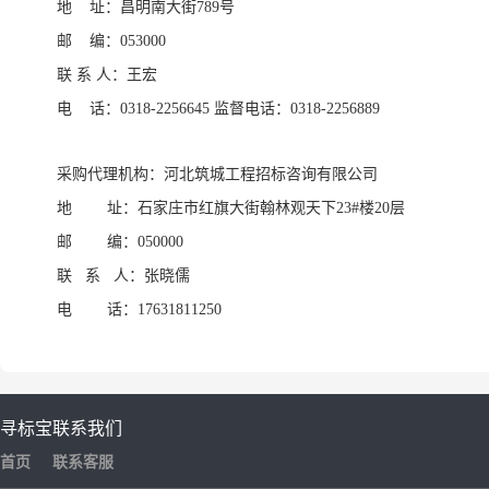
地
址：昌明
南
大街
789号
邮
编：053000
联
系 人：王宏
电
话：0318-2256645 监督电话：0318-2256889
采购代理机构：河北筑城工程招标咨询有限公司
地
址：石家庄市红旗大街翰林观天下23#楼20层
邮
编：050000
联
系 人：张晓儒
电
话：17631811250
寻标宝
联系我们
首页
联系客服