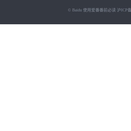
© Baidu
使用爱番番前必读
沪ICP备
NEW
HOT
暂时没有搜索结果…