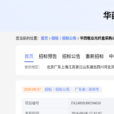
华
您当前的位置：
首页
招标｜招标公告
华西敬业光纤盒采购公
首页
招标预告
招标公告
重新招标
中
省份地区：
北京
广东
上海
江苏
浙江
山东
湖北
四川
河北
2026-08-07
招标｜招标公告
广东省
|
深圳市
项目编号
FA2409XJ00194650
发布时间
2024-09-06 17:42:07