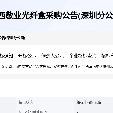
西敬业光纤盒采购公告(深圳分公
告(深圳分公司)
标通知
开标公示
候选人公示
企业招标查询
招标
河南
天津
山西
内蒙古
辽宁
吉林
黑龙江
安徽
福建
江西
湖南
广西
海南
重庆
贵州
招标状态
招标｜招标公告
标书获取截止时间