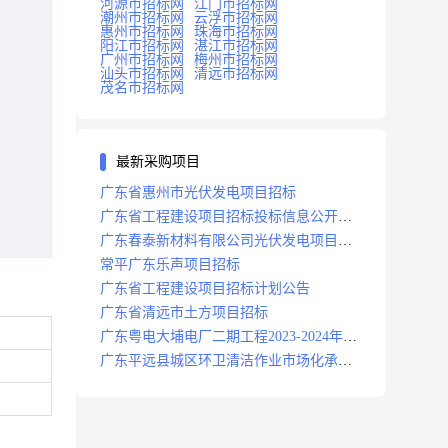
河源市招标网
江门市招标网
潮州市招标网
云浮市招标网
惠州市招标网
珠海市招标网
阳江市招标网
湛江市招标网
广州市招标网
梅州市招标网
汕头市招标网
清远市招标网
茂名市招标网
最新采购项目
广东省惠州市光伏发电项目招标
广东省工程建设项目招标投标信息公开目
录
广东春泰新材料有限公司光伏发电项目招
标
常平广东乐声项目招标
广东省工程建设项目招标计划公告
广东省清远市土方项目招标
广东粤电大埔电厂二期工程2023-2024年度
安保服务项目招标公告
广东平远县城区环卫清洁作业市场化承包
项目招标中标候选人公示