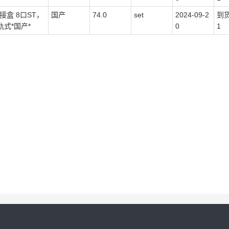
接盒 8口ST，
国产
74.0
set
2024-09-2
到
式*国产*
0
1