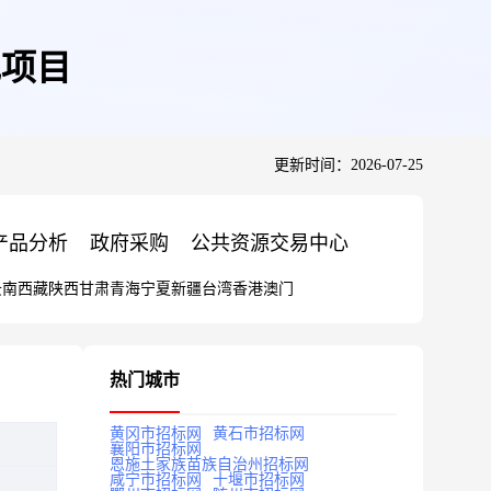
电项目
更新时间：2026-07-25
产品分析
政府采购
公共资源交易中心
云南
西藏
陕西
甘肃
青海
宁夏
新疆
台湾
香港
澳门
热门城市
黄冈市招标网
黄石市招标网
襄阳市招标网
恩施土家族苗族自治州招标网
咸宁市招标网
十堰市招标网