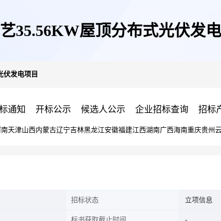
艺35.56KW屋顶分布式光伏发
式光伏发电项目
标通知
开标公示
候选人公示
企业招标查询
招标
河南
天津
山西
内蒙古
辽宁
吉林
黑龙江
安徽
福建
江西
湖南
广西
海南
重庆
贵州
招标状态
立项信息
标书获取截止时间