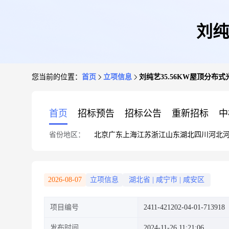
刘纯
您当前的位置：
首页
立项信息
刘纯艺35.56KW屋顶分布
首页
招标预告
招标公告
重新招标
中
省份地区：
北京
广东
上海
江苏
浙江
山东
湖北
四川
河北
2026-08-07
立项信息
湖北省
|
咸宁市
|
咸安区
项目编号
2411-421202-04-01-713918
发布时间
2024-11-26 11:21:06