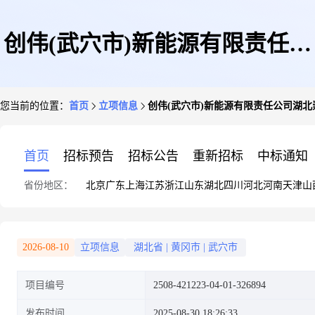
创伟(武穴市)新能源有限责任公
您当前的位置：
首页
立项信息
创伟(武穴市)新能源有限责任公司湖北
司湖北崇阳信达房地产开发有限
首页
招标预告
招标公告
重新招标
中标通知
省份地区：
北京
广东
上海
江苏
浙江
山东
湖北
四川
河北
河南
天津
山
公司390KW屋顶分布式光伏发
2026-08-10
立项信息
湖北省
|
黄冈市
|
武穴市
项目编号
2508-421223-04-01-326894
电项目
发布时间
2025-08-30 18:26:33