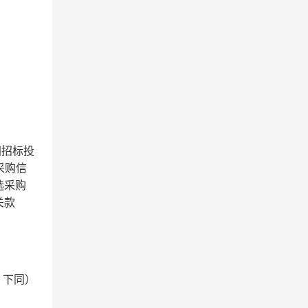
国招标投
采购信
选采购
关款
，下同）