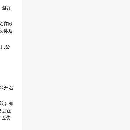
算，潜在
须在网
文件及
须具备
。
行公开唱
败；如
员会在
件丢失