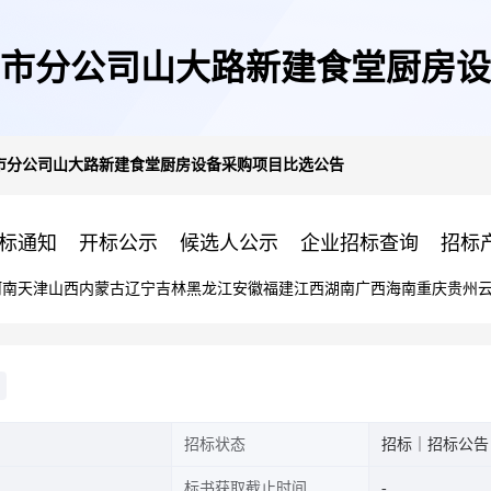
济南市分公司山大路新建食堂厨房
南市分公司山大路新建食堂厨房设备采购项目比选公告
标通知
开标公示
候选人公示
企业招标查询
招标
河南
天津
山西
内蒙古
辽宁
吉林
黑龙江
安徽
福建
江西
湖南
广西
海南
重庆
贵州
招标状态
招标｜招标公告
标书获取截止时间