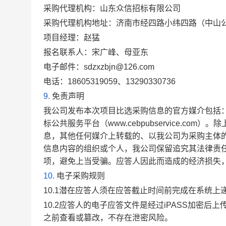
采购代理机构：山东众信招标有限公司
采购代理机构地址：济南市经四路小纬四路（中山公
项目经理：赵猛
报名联系人：宋广峰、母亚东
电子邮件：sdzxzbjn@126.com
电话：18605319059、13290330736
9.
免责声明
我公司发布本次项目比选采购信息的官方媒介包括：中国联通
标公共服务平台（www.cebpubservice.
息，其他任何媒介上转载的、以我公司为采购主体
信息内容的组织或个人，我公司保留追究其法律责
项，避免上当受骗。应答人因此而造成的经济损失
10.
电子采购规则
10.1
潜在应答人须在应答截止时间前完成在系统上
10.2
应答人的电子应答文件是经过iPASS加密后
之前查看或篡改，不存在泄密风险。