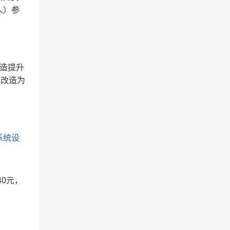
人）参
改造提升
家改造为
系统设
0元，