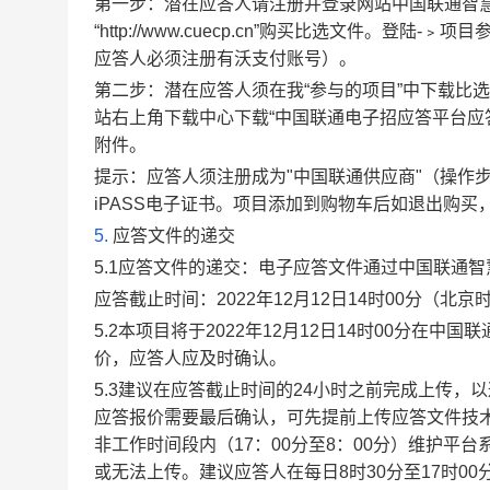
第一步：潜在应答人请注册并登录网站中国联通智
“http://www.cuecp.cn”购买比选文件。登
应答人必须注册有沃支付账号）。
第二步：潜在应答人须在我“参与的项目”中下载比选
站右上角下载中心下载“中国联通电子招应答平台应答
附件。
提示：应答人须注册成为"中国联通供应商"（操作
iPASS电子证书。项目添加到购物车后如退出购
5.
应答文件的递交
5.1
应答文件的递交：电子应答文件通过中国联通智慧供应链
应答截止时间：2022年12月12日14时00分（北京
5.2
本项目将于2022年12月12日14时00分在中国联通
价，应答人应及时确认。
5.3
建议在应答截止时间的24小时之前完成上传，
应答报价需要最后确认，可先提前上传应答文件技
非工作时间段内（17：00分至8：00分）维护
或无法上传。建议应答人在每日8时30分至17时0