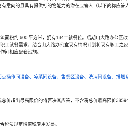
请有意向的且具有提供标的物能力的潜在应答人（以下简称应答
筑面积约 600 平方米，拥有134个就餐位。后期山大路办公区
期职工就餐需求，结合山大路办公室现有情况计划将现有职工之
操作间相应配套设施。
面点操作间设备、凉菜间设备、售餐区设备、洗消间设备、排烟
总价超出最高限价的将否决其应答，不含税总价最高限价38594
合税法规定增值税专用发票。