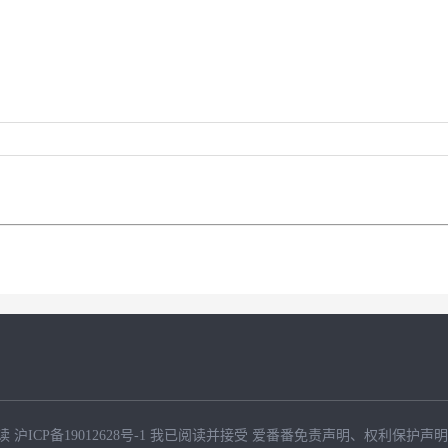
读
沪ICP备19012628号-1
我已阅读并接受
爱番番免责声明
、
权利保护声明