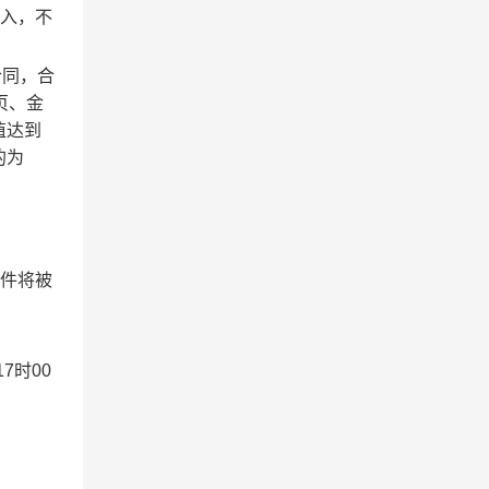
入，不
合同，合
页、金
值达到
的为
文件将被
7时00