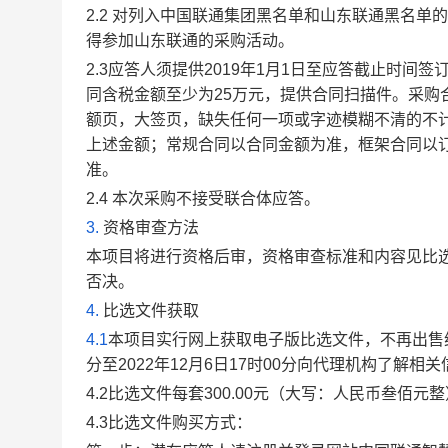
2.2
对列入中国联通集团黑名单和山东联通黑名单的
得参加山东联通的采购活动。
2.3
应答人须提供2019年1月1日至应答截止时间
同含税金额至少为25万元，提供合同扫描件。采
额页，大签页，缺失任何一项或字迹模糊不清的不
上述金额；常规合同以合同金额为准，框架合同以
准。
2.4
本次采购不接受联合体应答。
3.
资格审查方法
本项目将进行资格后审，资格审查标准和内容见比选
否决。
4.
比选文件获取
4.1
本项目实行网上获取电子版比选文件，不再出售纸质
分至2022年12月6日17时00分向代理机构了解相
4.2
比选文件每套300.00元（大写：人民币叁佰元
4.3
比选文件购买方式：