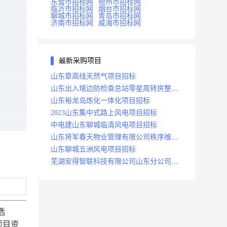
东营市招标网
德州市招标网
临沂市招标网
烟台市招标网
聊城市招标网
青岛市招标网
济南市招标网
威海市招标网
最新采购项目
山东章高线天然气项目招标
山东出入境边防检查总站零星周转房整修
项目招标中标
山东裕龙岛炼化一体化项目招标
2023山东集中式路上风电项目招标
中电建山东聊城临清风电项目招标
山东将军春天物业管理有限公司秩序维护
服务项目招标公告
山东聊城五洲风电项目招标
芜湖安得智联科技有限公司山东分公司济
南地区快递项目招标公告
选
项目资