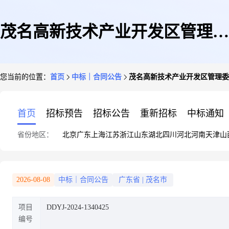
茂名高新技术产业开发区管理委
您当前的位置：
首页
中标｜合同公告
茂名高新技术产业开发区管理委
员会应急管理局办公家具(定制
首页
招标预告
招标公告
重新招标
中标通知
省份地区：
北京
广东
上海
江苏
浙江
山东
湖北
四川
河北
河南
天津
山
化服务)定点服务定点议价采购
2026-08-08
中标｜合同公告
广东省
|
茂名市
项目
DDYJ-2024-1340425
合同
编号