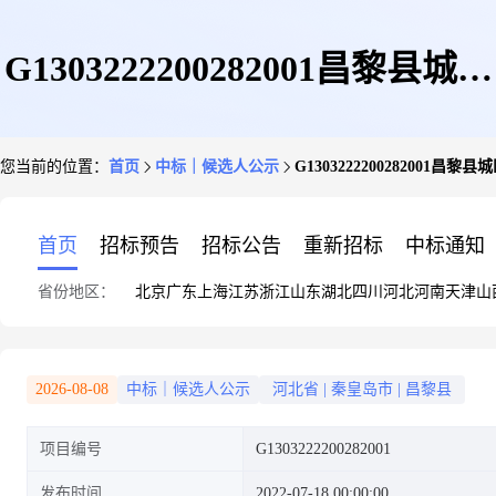
G1303222200282001昌黎县城区
您当前的位置：
首页
中标｜候选人公示
G130322220028200
支细管网雨污分流改造工程(管
首页
招标预告
招标公告
重新招标
中标通知
省份地区：
北京
广东
上海
江苏
浙江
山东
湖北
四川
河北
河南
天津
山
网改造工程)中标候选人公示
2026-08-08
中标｜候选人公示
河北省
|
秦皇岛市
|
昌黎县
项目编号
G1303222200282001
发布时间
2022-07-18 00:00:00