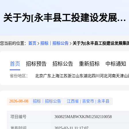
关于为[永丰县工投建设发展集
您当前的位置：
首页
招标｜招标公告
关于为[永丰县工投建设发展集
团有限公司]公开选取[施工图设
首页
招标预告
招标公告
重新招标
中标通知
省份地区：
北京
广东
上海
江苏
浙江
山东
湖北
四川
河北
河南
天津
山
计文件审查机构]机构的公告
2026-08-08
招标｜招标公告
江西省
|
吉安市
|
永丰县
项目编号
360825MABWXKJM12502110058
发布时间
2025-02-11 11:17:07