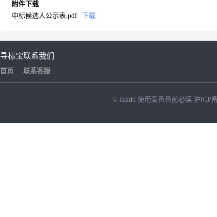
附件下载
中标候选人公示表.pdf
下载
寻标宝
联系我们
首页
联系客服
© Baidu
使用爱番番前必读
沪ICP备
NEW
HOT