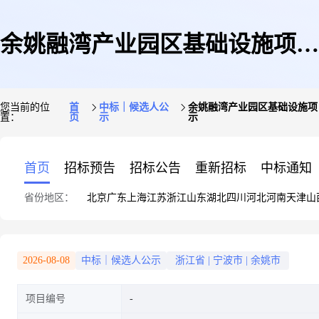
余姚融湾产业园区基础设施项目
您当前的位
首
中标｜候选人公
余姚融湾产业园区基础设施项目
置：
页
示
示
(一期)—金辉路(舜达东路—舜
首页
招标预告
招标公告
重新招标
中标通知
省份地区：
北京
广东
上海
江苏
浙江
山东
湖北
四川
河北
河南
天津
山
汇东路)道路新建工程、舜达路
2026-08-08
中标｜候选人公示
浙江省
|
宁波市
|
余姚市
项目编号
南侧滨江绿带(河道两侧)新建工