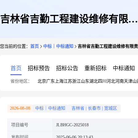
吉林省吉勤工程建设维修有限责
您当前的位置：
首页
中标｜中标通知
吉林省吉勤工程建设维修有限责
任公司工程咨询服务-造价咨询
首页
招标预告
招标公告
重新招标
中标通知
省份地区：
北京
广东
上海
江苏
浙江
山东
湖北
四川
河北
河南
天津
山
入围
2026-08-08
中标｜中标通知
吉林省
|
长春市
|
宽城区
项目编号
JLBHGC-2025018
发布时间
2025-06-06 20:13:43