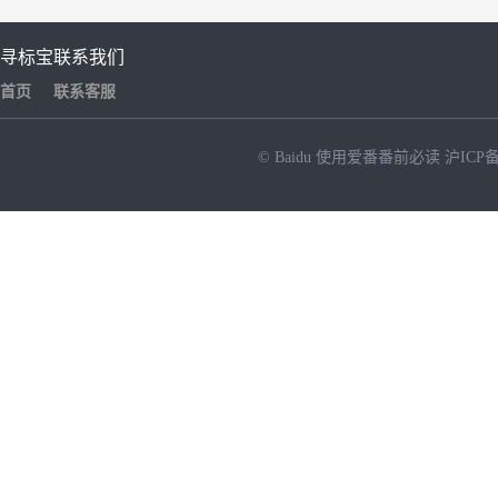
寻标宝
联系我们
首页
联系客服
© Baidu
使用爱番番前必读
沪ICP备
NEW
HOT
暂时没有搜索结果…