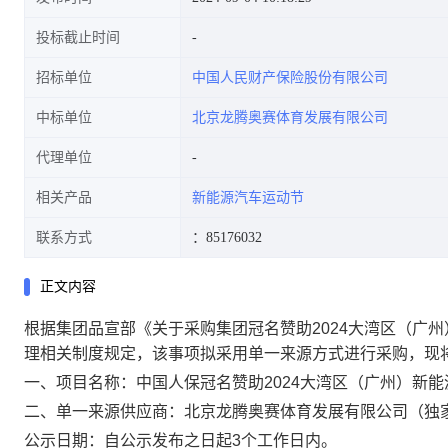
投标截止时间
招标单位
中国人民财产保险股份有限公司
中标单位
北京龙腾奥赛体育发展有限公司
代理单位
相关产品
新能源汽车运动节
联系方式
：85176032
正文内容
根据集团品宣部《关于采购集团冠名赞助
2024大湾区（广
理相关制度规定，
该事项拟采用单一来源方式进行采购，
现
一、
项目名称：
中国人保冠名赞助
2024大湾区（广州）
新能
二、
单一来源供应商
：
北京龙腾奥赛体育发展有限公司
（
独
公示日期：
自公示发布之日起
3个工作日内
。