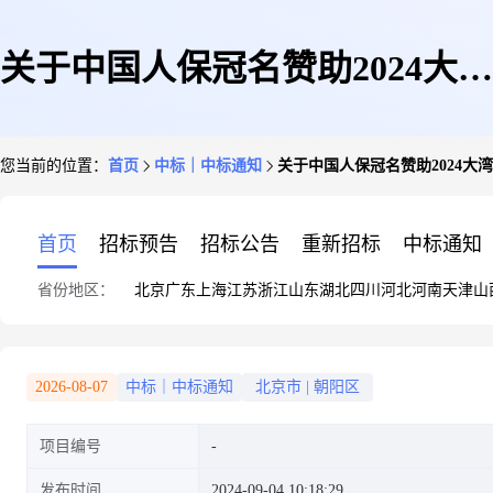
关于中国人保冠名赞助2024大湾
您当前的位置：
首页
中标｜中标通知
关于中国人保冠名赞助2024大
区(广州)新能源汽车运动节拟采
首页
招标预告
招标公告
重新招标
中标通知
省份地区：
北京
广东
上海
江苏
浙江
山东
湖北
四川
河北
河南
天津
山
用单一来源方式采购的公示
2026-08-07
中标｜中标通知
北京市
|
朝阳区
项目编号
发布时间
2024-09-04 10:18:29