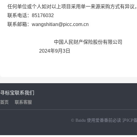
任何
单位
或
个人如对以上项目采用单一来源采购方式有异议
联系电话：
85176032
联系邮箱：
wangshitian@picc.com.cn
中国人民财产保险股份有限公司
2024
年
9
月
3
日
寻标宝
联系我们
首页
联系客服
© Baidu
使用爱番番前必读
沪ICP备