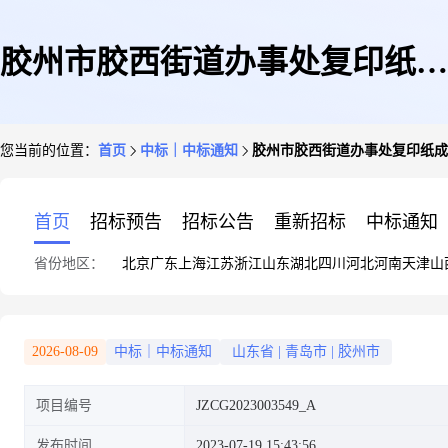
胶州市胶西街道办事处复印纸成
您当前的位置：
首页
中标｜中标通知
胶州市胶西街道办事处复印纸成
交公告
首页
招标预告
招标公告
重新招标
中标通知
省份地区：
北京
广东
上海
江苏
浙江
山东
湖北
四川
河北
河南
天津
山
2026-08-09
中标｜中标通知
山东省
|
青岛市
|
胶州市
项目编号
JZCG2023003549_A
发布时间
2023-07-19 15:43:56