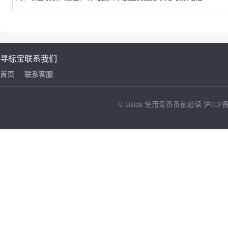
寻标宝
联系我们
首页
联系客服
© Baidu
使用爱番番前必读
沪ICP备
NEW
HOT