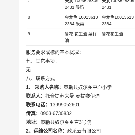
7
天润 1003528809
天润1003528809
2431 酸奶
2431
8
金龙鱼 10013613
金龙鱼10013613
2384 米类
2384
9
鲁花 花生油 菜籽
鲁花花生油
油
服务要求或标的基本概况：
七、其它事项：
无
八、联系方式
1、 采购人名称：
策勒县奴尔乡中心小学
联系人：
托合提苏来曼·麦提赛伊迪
联系电话：
13999052601
传真：
0903-6730832
地址：
策勒县奴尔乡乡直3号院
2、运维公司名称：
政采云有限公司