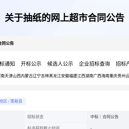
关于抽纸的网上超市合同公告
合同公告
标通知
开标公示
候选人公示
企业招标查询
招标
河南
天津
山西
内蒙古
辽宁
吉林
黑龙江
安徽
福建
江西
湖南
广西
海南
重庆
贵州
地区
|
策勒县
招标状态
中标｜合同公告
标书获取截止时间