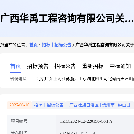
广西华禹工程咨询有限公司关于
您当前的位置：
首页
招标｜招标公告
广西华禹工程咨询有限公司关
红花镇龙燕村委龙塘村供水保障
首页
招标预告
招标公告
重新招标
中标通知
省份地区：
北京
广东
上海
江苏
浙江
山东
湖北
四川
河北
河南
天津
山
工程、同古镇同古村委塘尾村供
2026-08-10
招标｜招标公告
广西壮族自治区
|
贺州市
|
钟山县
项目编号
HZZC2024-C2-220198-GXHY
水保障工程的竞争性磋商公告
发布时间
2024-04-11 19:41:14