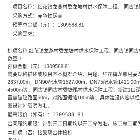
项目名称：
红花镇龙燕村委龙塘村供水保障工程、 同古
采购方式：竞争性磋商
预算总金额（元）：
1309588.81
采购需求：
标项名称:
红花镇龙燕村委龙塘村供水保障工程、同古镇同古
数量:
1
预算金额（元）:
1309588.81
简要规格描述或项目基本概况介绍、用途：
红花镇龙燕村委
2637.00m，DN90配水管1527.00m，DN75配水管1411.
4500m等；同古镇同古村委塘尾村供水保障工程，新建1口
置需破砼路面50m，对路面锯缝100m等；具体建设内容
图设计》载明为准。
1309588.81
最高限价（如有）：
计划开工日期均以开工令为准，施工总工期为
合同履约期限：
否
本标项（
）接受联合体投标