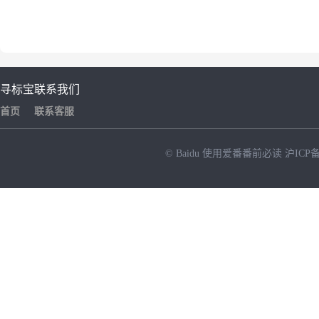
寻标宝
联系我们
首页
联系客服
© Baidu
使用爱番番前必读
沪ICP备
NEW
HOT