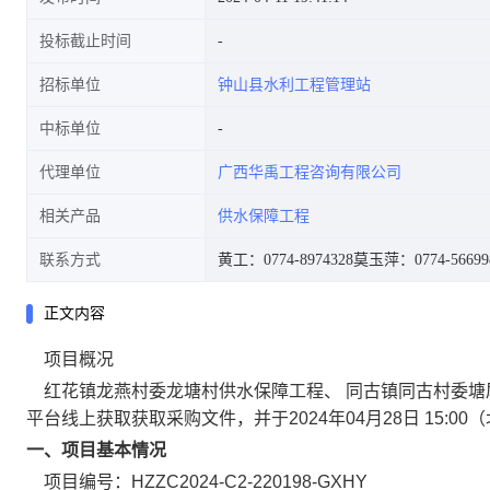
投标截止时间
招标单位
钟山县水利工程管理站
中标单位
代理单位
广西华禹工程咨询有限公司
相关产品
供水保障工程
联系方式
黄工：0774-8974328
莫玉萍：0774-56699
正文内容
项目概况
红花镇龙燕村委龙塘村供水保障工程、 同古镇同古村委塘
平台线上获取
获取采购文件，并于
2024年04月28日 15:00
（
一、项目基本情况
项目编号：
HZZC2024-C2-220198-GXHY