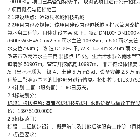
100.00%。项目已具备招标条件， 现对该项目进行公开招标
2.项目概况与招标范围
2.1建设地点：澄迈县老城科技新城
2.2项目内容及规模：该项目建设内容包括城区排水管网改
慧水务工程等。具体建设内容 如下：新建DN100~DN1000污水
d600~W×H=5.0m×2.5m 雨水主管 10635m、d600 雨水支管
水支管793m ； 改 造 D500~3 孔 W × H=3.4m × 2.6m 
改造市政雨污水主干管 混接点 15 处，生活污水混入雨水管道 
道清淤 50907m，管道开挖修复 10997m， 非开挖整体修复 
/d（出水水质为一级 A，土建 5 万 m3 /d，设备安装 2.5
程施工影响范围内的其他部分进行修复。招标控制价13,975,
2.3计划 工期（服务期）：60日历天。
2.4标段划分：
标段1: 标段名称: 海南老城科技新城排水系统提质增效工程(设计);标
价：13975100.0000
2.5招标范围：
标段1:工程初步设计、概算编制及其他后续服务工作等（具
2.6质量要求：