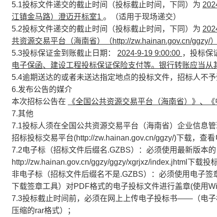
5.1投标文件递交的截止时间（投标截止时间，下同）为
202
江镇金马路）澄迈开标室1
。（适用于现场递交）
5.2投标文件递交的截止时间（投标截止时间，下同）为
202
共资源交易平台（海南省）（http://zw.hainan.gov.cn/ggzy/
5.3投标保证金到账截止日期：
2024-9-19 9:00:00
，投标保
电子保函、建设工程投标保证保险支付等。银行转账应当从
5.4逾期送达的或者未送达指定地点的投标文件，招标人不
6.发布公告的媒介
本次招标公告在
《全国公共资源交易平台（海南省）》、《
7.其他
7.1投标人须在全国公共资源交易平台（海南省）企业信息管理系(http:/
招标投标交易平台(http://zw.hainan.gov.cn/ggzy/
7.2电子标（招标文件后缀名.GZBS）：必须使用最新版本
http://zw.hainan.gov.cn/ggzy/ggzy/xgrjxz/inde
非电子标（招标文件后缀名不是.GZBS）：必须使用电子签章工具（在http://z
下载签章工具）对PDF格式的电子投标文件进行盖章(使用Wi
7.3投标截止时间前，必须在网上上传电子投标书——（电子
压缩的rar格式）；