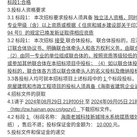
标段1:合格
3.投标人资格要求
3.1
标段1：
本次招标要求投标人须具备
独立法人资格，同
专业甲级（含）以上资质或根据《 住房和城乡建设部关于印发
94 号]）的规定已换发新证取得相应资质
3.2
标段1：
本次招标
接受
联合体投标。 联合体投标的，
订联合体协议书，明确联合体牵头人和各方权利义务，由联
（2）由同一专业的单位组成联合体的，按照资质等级较低
或参加其他联合体在本招标项目中投标；（4）如以联合体
投标的，联合体各方须以联合体牵头人的名义投标及缴纳投
3.3各投标人均可就本招标项目上述标段中的
1
个标段投标
房屋建筑和市政工程项目的投标人须具备《海南省建筑企业
4.招标文件的获取
4.1请于
2024年08月29日 21时00分
至
2024年09月05日 2
（http://zw.hainan.gov.cn/ggzy/）
下载招标文件。
4.2 标段
1
（标段名称：
海南老城科技新城排水系统提质增效
纸），售后不退；投标保证金的金额为：
10,000
元。
5.投标文件和保证金的递交