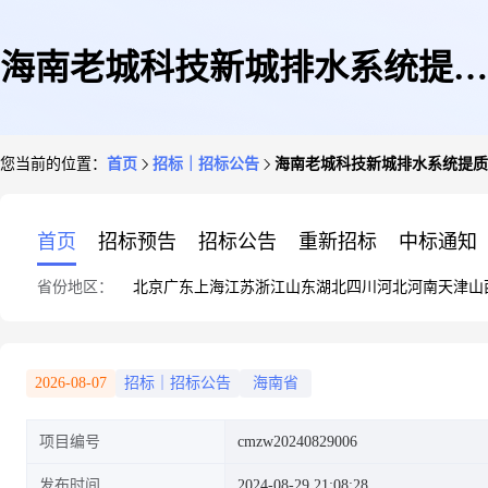
海南老城科技新城排水系统提质
您当前的位置：
首页
招标｜招标公告
海南老城科技新城排水系统提质
增效工程(设计)招标公告
首页
招标预告
招标公告
重新招标
中标通知
省份地区：
北京
广东
上海
江苏
浙江
山东
湖北
四川
河北
河南
天津
山
2026-08-07
招标｜招标公告
海南省
项目编号
cmzw20240829006
发布时间
2024-08-29 21:08:28