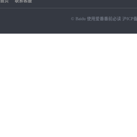
首页
联系客服
© Baidu
使用爱番番前必读
沪ICP备
NEW
HOT
暂时没有搜索结果…