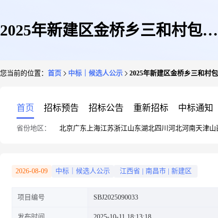
2025年新建区金桥乡三和村包山
您当前的位置：
首页
中标｜候选人公示
2025年新建区金桥乡三和村包山
江家1组农村人居环境整治项目
首页
招标预告
招标公告
重新招标
中标通知
省份地区：
北京
广东
上海
江苏
浙江
山东
湖北
四川
河北
河南
天津
山
(SBJ2025090033)询价候选人公
2026-08-09
中标｜候选人公示
江西省
|
南昌市
|
新建区
项目编号
SBJ2025090033
示
发布时间
2025-10-11 18:13:18