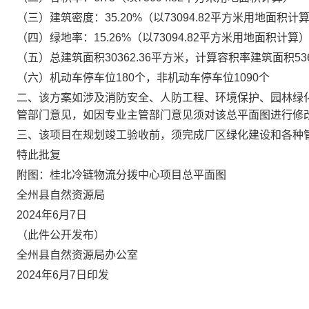
（三）
建筑密度：35.20%（以73094.82平方米用地面积计
（四）
绿地率：15.26%（以73094.82平方米用地面积计算
（五）
总建筑面积30362.36平方米，计算容积率建筑面积5
（六）
机动车停车位180个，非机动车停车位1090个
二、该方案如涉及消防安全、人防工程、环境保护、园林绿
管部门意见，如因专业主管部门意见须对该总平面图进行修
三、该项目在规划竣工验收前，须完成厂区绿化建设和各种
特此批复
附图：桂北冷链物流分拨中心项目总平面图
全州县
自然资源局
2024
年
6
月
7
日
（此件公开发布）
全州县自然资源局办公室
2024年6月7日印发