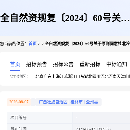
全自然资规复〔2024〕60号关于
您当前的位置：
首页
全自然资规复〔2024〕60号关于原则同意桂
原则同意桂北冷链物流分拨中心
首页
招标预告
招标公告
重新招标
中标通知
省份地区：
北京
广东
上海
江苏
浙江
山东
湖北
四川
河北
河南
天津
山
项目总平面图的批复
2026-08-07
广西壮族自治区
|
桂林市
|
全州县
项目编号
发布时间
2024-06-07 13:09:58