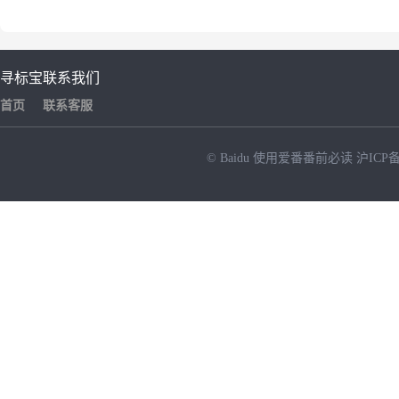
寻标宝
联系我们
首页
联系客服
© Baidu
使用爱番番前必读
沪ICP备
NEW
HOT
暂时没有搜索结果…