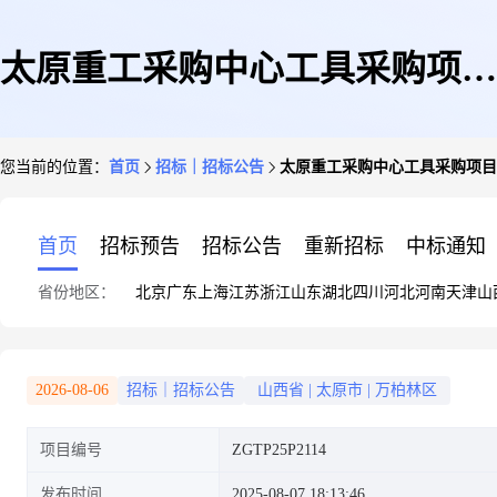
太原重工采购中心工具采购项目
您当前的位置：
首页
招标｜招标公告
太原重工采购中心工具采购项目
正常公告
首页
招标预告
招标公告
重新招标
中标通知
省份地区：
北京
广东
上海
江苏
浙江
山东
湖北
四川
河北
河南
天津
山
2026-08-06
招标｜招标公告
山西省
|
太原市
|
万柏林区
项目编号
ZGTP25P2114
发布时间
2025-08-07 18:13:46