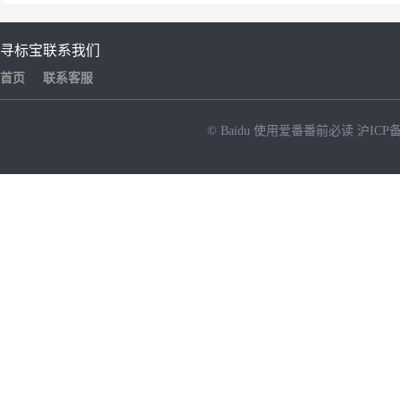
寻标宝
联系我们
首页
联系客服
© Baidu
使用爱番番前必读
沪ICP备
NEW
HOT
暂时没有搜索结果…