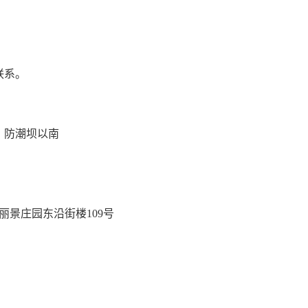
联系。
、防潮坝以南
丽景庄园东沿街楼
109号