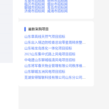
东营市招标网
德州市招标网
临沂市招标网
烟台市招标网
聊城市招标网
青岛市招标网
济南市招标网
威海市招标网
最新采购项目
山东章高线天然气项目招标
山东出入境边防检查总站零星周转房整修
项目招标中标
山东裕龙岛炼化一体化项目招标
2023山东集中式路上风电项目招标
中电建山东聊城临清风电项目招标
山东将军春天物业管理有限公司秩序维护
服务项目招标公告
山东聊城五洲风电项目招标
芜湖安得智联科技有限公司山东分公司济
南地区快递项目招标公告