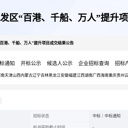
发区“百港、千船、万人”提升
“百港、千船、万人”提升项目成交结果公告
标通知
开标公示
候选人公示
企业招标查询
招标
河南
天津
山西
内蒙古
辽宁
吉林
黑龙江
安徽
福建
江西
湖南
广西
海南
重庆
贵州
招标状态
中标｜中标通知
标书获取截止时间