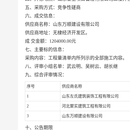
五
、采购方式：
竞争性磋商
六
、成交信息
：
供应商名称：
山东万顺建设有限公司
供应商地址：无棣经济开发区
。
成
交金额：
1204000
.00
元
七
、主要标的信息
：
采购内容
：
工程量清单内所列示的全部施工内容。
八
、评审
小组
名单：
武云明
、
吴树云
、
胡长继
九
、
综合评审
情况
：
序号
供应商名称
1
山东左氏建筑装饰工程有限公司
2
河北聚实建筑工程有限公司
3
山东万顺建设有限公司
十
、公告期限