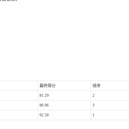
最终得分
排序
81.29
2
80.96
3
92.50
1