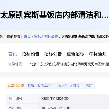
太原凯宾斯基饭店内部清洁和外
您当前的位置：
首页
招标｜招标公告
太原凯宾斯基饭店内部清洁和外
墙清洁服务项目
首页
招标预告
招标公告
重新招标
中标通知
省份地区：
北京
广东
上海
江苏
浙江
山东
湖北
四川
河北
河南
天津
山
2026-08-09
招标｜招标公告
山西省
|
太原市
|
小店区
项目编号
KBSJ-TY-ZB25050
发布时间
2025-05-06 17:40:01