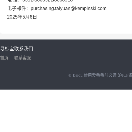
电子邮件：
purchasing.taiyuan@kempinski.com
2025
年
5
月
6
日
寻标宝
联系我们
首页
联系客服
© Baidu
使用爱番番前必读
沪ICP备
NEW
HOT