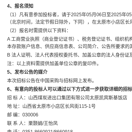
4、报名须知
（1）凡有意参加投标者，请于2025年05月06日至2025年0
（北京时间，法定节假日除外，下同），在太原市小店区长风
（2）
报名时需提供以下资料：
A
工商营业执照（商业登记证书）、税务登记证书、组织机
本存款账户信息、供应商信息表、公司简介、公告所要求的
B
法人证明、法人代表授权委托书、加盖公章的法人身份证
注：以上资料需提供加盖单位公章的复印件。
5、发布公告的媒介
本次招标公告在中国采购与招标网上发布。
6、有意向的投标人可以通过以下方式进一步获取详细的招
招
标
人：
山西煤炭进出口集团有限公司太原凯宾斯基饭店
地
址：
山西省太原市小店区长风街115-1号
邮
编：
030006
联
系
人：栗颢娟
/
王怡凤
电
话：
0351-8660921/8660918