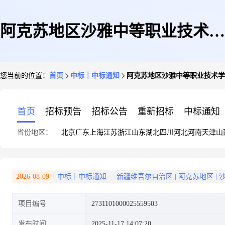
阿克苏地区沙雅中等职业技术学
您当前的位置：
首页
中标｜中标通知
阿克苏地区沙雅中等职业技术学
校关于园林绿化管理服务的服务
首页
招标预告
招标公告
重新招标
中标通知
省份地区：
北京
广东
上海
江苏
浙江
山东
湖北
四川
河北
河南
天津
山
市场采购项目成交公告
2026-08-09
中标｜中标通知
新疆维吾尔自治区
|
阿克苏地区
|
项目编号
2731101000025559503
发布时间
2025-11-17 14:07:20