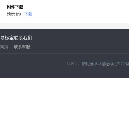
附件下载
请示.jpg
下载
寻标宝
联系我们
首页
联系客服
© Baidu
使用爱番番前必读
沪ICP备
NEW
HOT