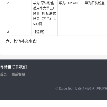
2
华为 原装粉盒
华为/Huawei
华为原装粉盒
适用华为擎云P
5打印机 抽屉式
粉盒（黑色） 1
500页
3
【运费】
六、其他补充事宜:
寻标宝
联系我们
首页
联系客服
© Baidu
使用爱番番前必读
沪ICP备
NEW
HOT