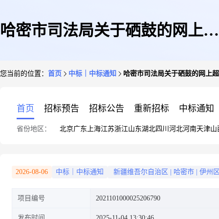
哈密市司法局关于硒鼓的网上超
您当前的位置：
首页
中标｜中标通知
哈密市司法局关于硒鼓的网上超
市采购项目成交公告
首页
招标预告
招标公告
重新招标
中标通知
省份地区：
北京
广东
上海
江苏
浙江
山东
湖北
四川
河北
河南
天津
山
2026-08-06
中标｜中标通知
新疆维吾尔自治区
|
哈密市
|
伊州
项目编号
2021101000025206790
发布时间
2025-11-04 13:30:46