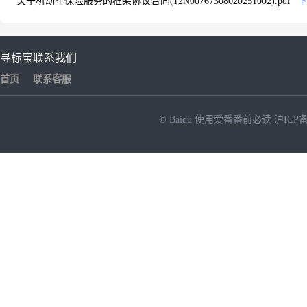
关于机动车保险服务的框架协议合同(12N00767308020251002).pdf
下
寻标宝
联系我们
首页
联系客服
© Baidu
使用爱番番前必读
沪ICP备
NEW
HOT
暂时没有搜索结果…