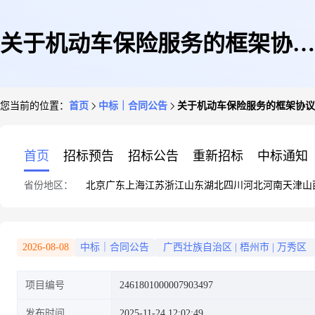
关于机动车保险服务的框架协议
您当前的位置：
首页
中标｜合同公告
关于机动车保险服务的框架协议
合同公告
首页
招标预告
招标公告
重新招标
中标通知
省份地区：
北京
广东
上海
江苏
浙江
山东
湖北
四川
河北
河南
天津
山
2026-08-08
中标｜合同公告
广西壮族自治区
|
梧州市
|
万秀区
项目编号
2461801000007903497
发布时间
2025-11-24 12:02:49