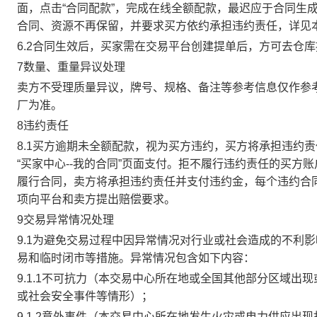
面，点击“合同配款”，完成在线全额配款，最迟应于合同生成当
合同、资源不再保留，并要求买方依约承担违约责任，详见
6.2合同生效后，买家需在交易平台创建提单后，方可去仓
7数量、重量异议处理
卖方不受理质量异议，牌号、规格、备注等参考信息仅作参
厂为准。
8违约责任
8.1买方逾期未全额配款，视为买方违约，买方将承担违约
“买家中心--我的合同”页面支付。拒不履行违约责任的买
履行合同，卖方将承担违约责任并支付违约金，每个违约合同
项向平台和卖方提出赔偿要求。
9交易异常情况处理
9.1为避免交易过程中因异常情况对行业或社会造成的不利
易和临时闭市等措施。异常情况包含如下内容：
9.1.1不可抗力（本交易中心所在地或全国其他部分区域
或社会安全事件等情形）；
9.1.2意外事件（本交易中心所在地发生火灾或电力供应出