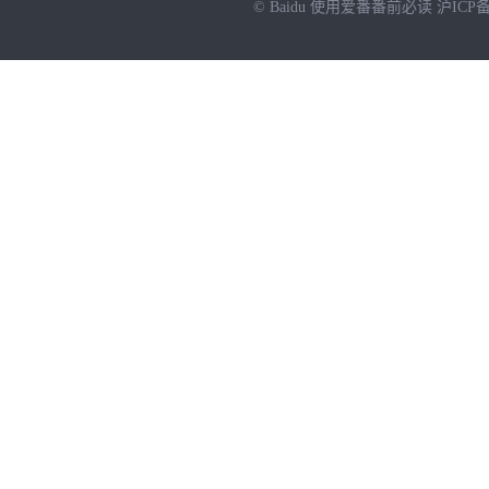
© Baidu
使用爱番番前必读
沪ICP备
NEW
HOT
暂时没有搜索结果…