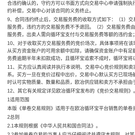
合违约确认的，守约方可以书面方式向交易中心申请强制执
约补偿，交易中心对该合同的义务终止。
9、合同违约终止后，交易服务费的收取方式如下：（1）
服务费，违约方的交易服务费不予退回。（2）交易服务费
服务费，出卖人需向循环宝支付与交易服务费等额的违约金
10、对于收取买方交易服务费的竞价场次，具体事项将在
从买方资金账户的可用余额中扣除，请确保资金账户中有足
务费逾期半年未扣款成功，且循环宝追索不成时，循环宝将
11、买方应认真阅读并执行本说明、交易中心竞价规则和
系。买方一旦在竞价过程中出价，交易中心默认买方已现场
时认可实物质量、数量和品质，欧冶供应链和卖方不承担由
12、其它有关规定详见欧冶循环宝发布的《竞价交易规则》
1适用范围
本版《单卷交易规则》适用于在欧冶循环宝平台销售的单卷
2总则
2.1本规则根据《中华人民共和国合同法》。
2.2参加单卷交易的当事人应当仔细阅读并遵守本规则，对