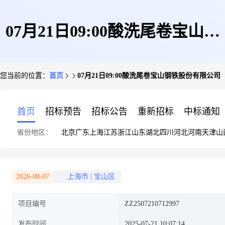
07月21日09:00酸洗尾卷宝山钢
您当前的位置：
首页
07月21日09:00酸洗尾卷宝山钢铁股份有限公司
铁股份有限公司
首页
招标预告
招标公告
重新招标
中标通知
省份地区：
北京
广东
上海
江苏
浙江
山东
湖北
四川
河北
河南
天津
山
2026-08-07
上海市
|
宝山区
项目编号
ZZ2507210712997
发布时间
2025-07-21 10:07:14