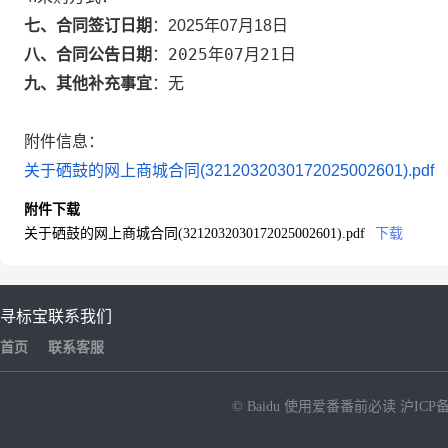
七、合同签订日期
：
2025年07月18日
2025年07月21日
八、合同公告日期
：
九、其他补充事宜
：
无
附件信息：
关于硒鼓的网上商城合同(3212032030172025002601).pdf
附件下载
关于硒鼓的网上商城合同(3212032030172025002601).pdf
下载
寻标宝
联系我们
首页
联系客服
© Baidu
使用爱番番前必读
沪ICP备