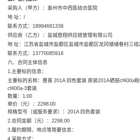
采购人（甲方）：
泰州市中西医结合医院
地 址：
/
联系方式：
18994691338
供应商（乙方）：
盐城登翔供应链管理有限公司
地 址：
江苏省盐城市盐都区盐城市盐都区龙冈镇储巷村三组2
联系方式：
13770085918
六、合同主体信息
1.主要标的信息：
主要标的名称：
惠普 201A 四色套装 原装201A硒鼓cf400a粉盒
cf400a-3套装
数量：
1.00
单价（元）：
2298.00
规格型号（或服务要求）：
201A 四色套装
2.合同金额（元）：
2298.00
3.履约期限、地点等简要信息：
4.采购方式：