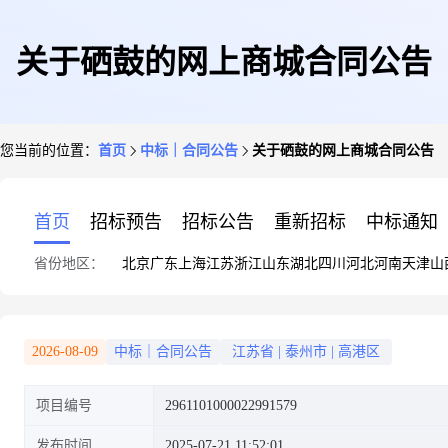
关于硒鼓的网上商城合同公告
您当前的位置：
首页
中标｜合同公告
关于硒鼓的网上商城合同公告
首页
招标预告
招标公告
重新招标
中标通知
省份地区：
北京
广东
上海
江苏
浙江
山东
湖北
四川
河北
河南
天津
山
2026-08-09
中标｜合同公告
江苏省
|
泰州市
|
高港区
项目编号
2961101000022991579
发布时间
2025-07-21 11:52:01