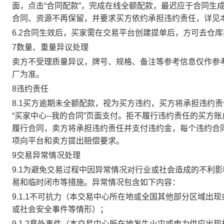
面，点击“合同配款”，完成在线全额配款，最迟应于合同生成当
合同、资源不再保留，并要求买方依约承担违约责任，详见
6.2合同生效后，买家需在交易平台创建提单后，方可去仓
7数量、重量异议处理
卖方不受理质量异议，牌号、规格、备注等参考信息仅作参
厂为准。
8违约责任
8.1买方逾期未全额配款，视为买方违约，买方将承担违约
“买家中心--我的合同”页面支付。拒不履行违约责任的买
履行合同，卖方将承担违约责任并支付违约金，每个违约合同
项向平台和卖方提出赔偿要求。
9交易异常情况处理
9.1为避免交易过程中因异常情况对行业或社会造成的不利
易和临时闭市等措施。异常情况包含如下内容：
9.1.1不可抗力（本交易中心所在地或全国其他部分区域
或社会安全事件等情形）；
9.1.2意外事件（本交易中心所在地发生火灾或电力供应出