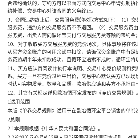
合违约确认的，守约方可以书面方式向交易中心申请强制执
约补偿，交易中心对该合同的义务终止。
9、合同违约终止后，交易服务费的收取方式如下：（1）
服务费，违约方的交易服务费不予退回。（2）交易服务费
服务费，出卖人需向循环宝支付与交易服务费等额的违约金
10、对于收取买方交易服务费的竞价场次，具体事项将在
从买方资金账户的可用余额中扣除，请确保资金账户中有足
务费逾期半年未扣款成功，且循环宝追索不成时，循环宝将
11、买方应认真阅读并执行本说明、交易中心竞价规则和
系。买方一旦在竞价过程中出价，交易中心默认买方已现场
时认可实物质量、数量和品质，欧冶供应链和卖方不承担由
12、其它有关规定详见欧冶循环宝发布的《竞价交易规则》
1适用范围
本版《单卷交易规则》适用于在欧冶循环宝平台销售的单卷
2总则
2.1本规则根据《中华人民共和国合同法》。
2.2参加单卷交易的当事人应当仔细阅读并遵守本规则，对