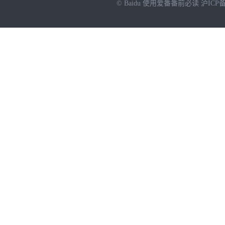
© Baidu
使用爱番番前必读
沪ICP备
NEW
HOT
暂时没有搜索结果…