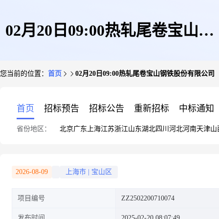
02月20日09:00热轧尾卷宝山钢
您当前的位置：
首页
02月20日09:00热轧尾卷宝山钢铁股份有限公司
铁股份有限公司
首页
招标预告
招标公告
重新招标
中标通知
省份地区：
北京
广东
上海
江苏
浙江
山东
湖北
四川
河北
河南
天津
山
2026-08-09
上海市
|
宝山区
项目编号
ZZ2502200710074
发布时间
2025-02-20 08:07:49