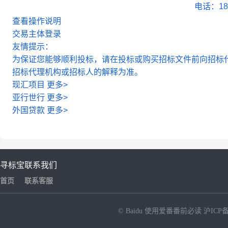
电话：180
查看操作说明
交易主体登录
友情提示：
为保证您能够顺利投标，请在投标或购买招标文件前向招标
招标代理机构或招标人的解释为准。
现汇项目
更多>
亚行世行
更多>
外国贷款
更多>
寻标宝
联系我们
首页
联系客服
© Baidu
使用爱番番前必读
沪ICP备