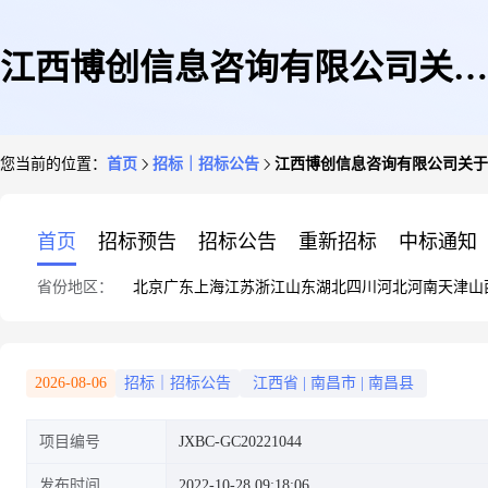
江西博创信息咨询有限公司关于
您当前的位置：
首页
招标｜招标公告
江西博创信息咨询有限公司关于
江西工业贸易职业技术学院康复
首页
招标预告
招标公告
重新招标
中标通知
省份地区：
北京
广东
上海
江苏
浙江
山东
湖北
四川
河北
河南
天津
山
养老医疗器械智能化控制训练基
2026-08-06
招标｜招标公告
江西省
|
南昌市
|
南昌县
项目编号
JXBC-GC20221044
地设备采购项目竞争性谈判采购
发布时间
2022-10-28 09:18:06