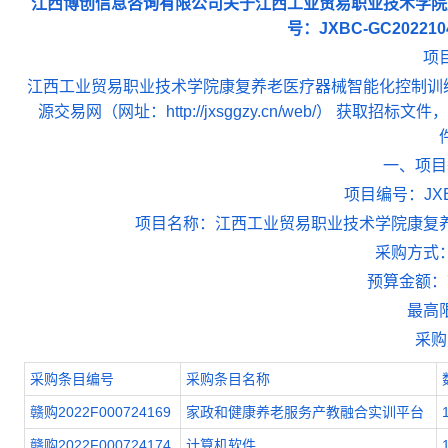
江西博创信息咨询有限公司关于江西工业贸易职业技术学院
号：JXBC-GC202
项
江西工业贸易职业技术学院康复养老医疗器械智能化控制训练
源交易网（网址：http://jxsggzy.cn/web/） 获取招
一、项目
项目编号：JXBC
项目名称：江西工业贸易职业技术学院康复
采购方式
预算金额：72
最高
采购
采购条目编号
采购条目名称
赣购2022F000724169
家政和健康养老服务产教融合实训平台
赣购2022F000724174
计算机软件