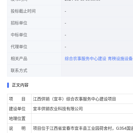
投标截止时间
招标单位
中标单位
代理单位
相关产品
综合农事服务中心建设
育秧设施设备
联系方式
正文内容
项 目
江西供销（宜丰）综合农事服务中心建设项目
建设单位
宜丰供销农业科技有限公司
地理位置
说 明
G354
项目位于
江西省
宜春市
宜丰县
工业园
荷舍村，
国