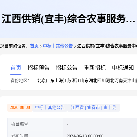
江西供销(宜丰)综合农事服务中
您当前的位置：
首页
中标｜其他公告
江西供销(宜丰)综合农事服务
心建设项目
首页
招标预告
招标公告
重新招标
中标通知
省份地区：
北京
广东
上海
江苏
浙江
山东
湖北
四川
河北
河南
天津
山
2026-08-08
中标｜其他公告
江西省
|
宜春市
|
宜丰县
项目编号
发布时间
2024-06-13 00:00:00