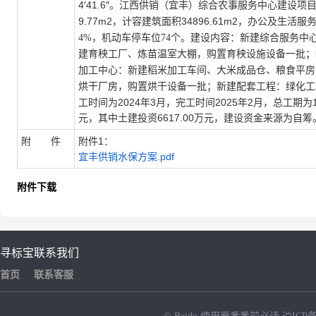
4
′
41.6
″。
江西供销（宜丰）综合农事服务中心建设项
9.77
m2
34896.61
m2
，
计容建筑面积
，办公及生活服
4%
，机动车停车位
74
个。建设内容：
新建综合服务中
建育秧工厂、炼苗温室大棚，购置育秧设施设备一批；
加工中心：新建稻米加工车间、大米成品仓、粮食平房
烘干厂房，购置烘干设备一批；新建配套工程：绿化工
工时间为2024年3月，完工时间2025年2月，总工期
元，其中土建投资
6617.00
万元，建设资金来源为自筹
附 件
附件1：
宜丰供销水保方案.pdf
附件下载
寻标宝
联系我们
首页
联系客服