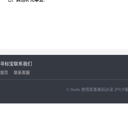
寻标宝
联系我们
首页
联系客服
© Baidu
使用爱番番前必读
沪ICP备
NEW
HOT