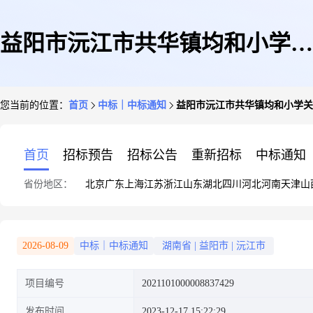
益阳市沅江市共华镇均和小学关
您当前的位置：
首页
中标｜中标通知
益阳市沅江市共华镇均和小学关
于文化、体育用品和器材专门零
首页
招标预告
招标公告
重新招标
中标通知
省份地区：
北京
广东
上海
江苏
浙江
山东
湖北
四川
河北
河南
天津
山
售服务的网上超市采购项目成交
2026-08-09
中标｜中标通知
湖南省
|
益阳市
|
沅江市
项目编号
2021101000008837429
公告
发布时间
2023-12-17 15:22:29