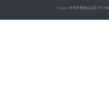
© Baidu
使用爱番番前必读
沪ICP备
NEW
HOT
暂时没有搜索结果…