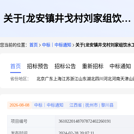
关于[龙安镇井戈村刘家组饮水
您当前的位置：
首页
中标｜中标通知
关于[龙安镇井戈村刘家组饮水
工程]中选结果的公告
首页
招标预告
招标公告
重新招标
中标通知
省份地区：
北京
广东
上海
江苏
浙江
山东
湖北
四川
河北
河南
天津
山
2026-08-08
中标｜中标通知
江西省
|
抚州市
|
黎川县
项目编号
3610220148707872402260191
发布时间
2024-02-28 20:07:11