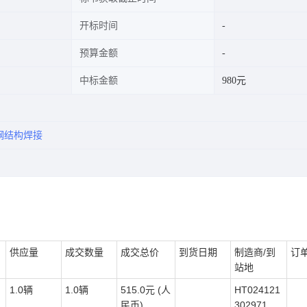
开标时间
预算金额
中标金额
980元
钢结构焊接
供应量
成交数量
成交总价
到货日期
制造商/到
订
站地
1.0辆
1.0辆
515.0元 (人
HT024121
民币)
302971