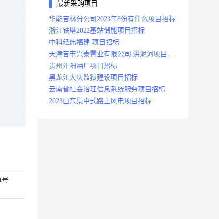
最新采购项目
华能吉林分公司2023年8份有什么项目招标
浙江铁塔2022基站储能项目招标
中科经纬福建 项目招标
天津吉丰兴泰置业有限公司 洪泥河项目招
标工程
贵州泙阳酒厂项目招标
黑龙江大庆监狱建设项目招标
云南省社会治理信息系统服务项目招标
2023山东集中式路上风电项目招标
单号