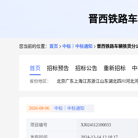
晋西铁路车辆
您当前的位置：
首页
中标｜中标通知
晋西铁路车辆铁货分公司岗
首页
招标预告
招标公告
重新招标
中
省份地区：
北京
广东
上海
江苏
浙江
山东
湖北
四川
河北
2026-08-06
中标｜中标通知
项目编号
XJ024112100033
发布时间
2024-12-14 12:18:17