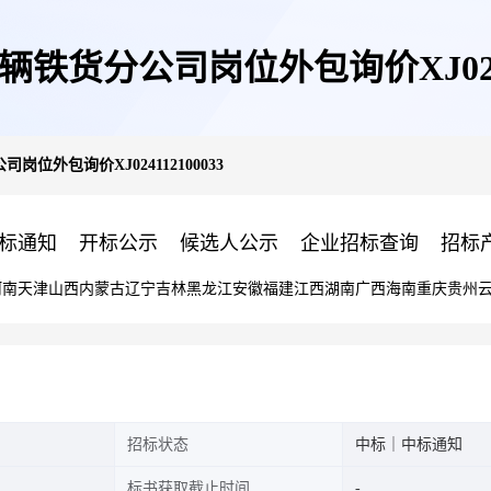
铁货分公司岗位外包询价XJ02411
位外包询价XJ024112100033
标通知
开标公示
候选人公示
企业招标查询
招标
河南
天津
山西
内蒙古
辽宁
吉林
黑龙江
安徽
福建
江西
湖南
广西
海南
重庆
贵州
招标状态
中标｜中标通知
标书获取截止时间