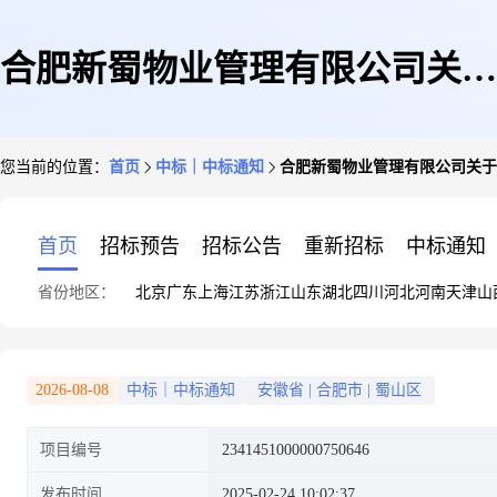
合肥新蜀物业管理有限公司关于
您当前的位置：
首页
中标｜中标通知
合肥新蜀物业管理有限公司关于
其它电工附件的网上超市采购项
首页
招标预告
招标公告
重新招标
中标通知
省份地区：
北京
广东
上海
江苏
浙江
山东
湖北
四川
河北
河南
天津
山
目成交公告
2026-08-08
中标｜中标通知
安徽省
|
合肥市
|
蜀山区
项目编号
2341451000000750646
发布时间
2025-02-24 10:02:37