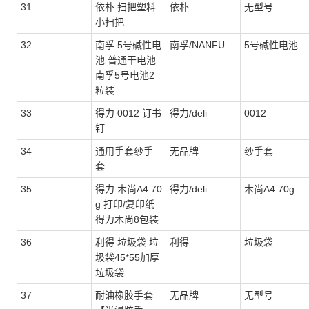
31
依朴 扫把塑料
依朴
无型号
小扫把
32
南孚 5号碱性电
南孚/NANFU
5号碱性电池
池 普通干电池
南孚5号电池2
粒装
33
得力 0012 订书
得力/deli
0012
钉
34
通用手套纱手
无品牌
纱手套
套
35
得力 木尚A4 70
得力/deli
木尚A4 70g
g 打印/复印纸
得力木尚8包装
36
利得 垃圾袋 垃
利得
垃圾袋
圾袋45*55加厚
垃圾袋
37
耐油橡胶手套
无品牌
无型号