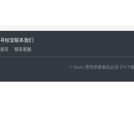
寻标宝
联系我们
首页
联系客服
© Baidu
使用爱番番前必读
沪ICP备
NEW
HOT