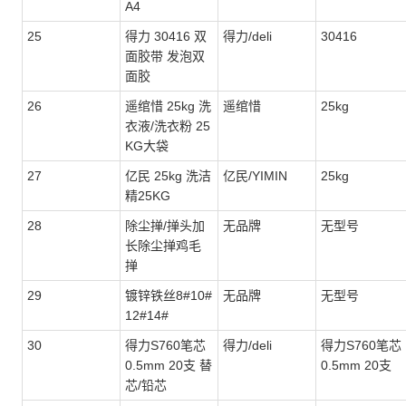
A4
25
得力 30416 双
得力/deli
30416
面胶带 发泡双
面胶
26
遥绾惜 25kg 洗
遥绾惜
25kg
衣液/洗衣粉 25
KG大袋
27
亿民 25kg 洗洁
亿民/YIMIN
25kg
精25KG
28
除尘掸/掸头加
无品牌
无型号
长除尘掸鸡毛
掸
29
镀锌铁丝8#10#
无品牌
无型号
12#14#
30
得力S760笔芯
得力/deli
得力S760笔芯
0.5mm 20支 替
0.5mm 20支
芯/铅芯