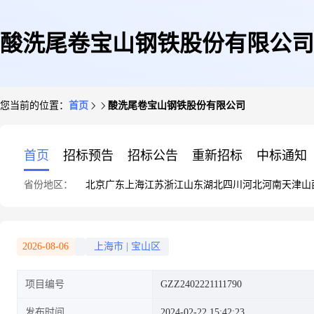
酸洗尾卷宝山钢铁股份有限公司
您当前的位置：
首页
酸洗尾卷宝山钢铁股份有限公司
首页
招标预告
招标公告
重新招标
中标通知
省份地区：
北京
广东
上海
江苏
浙江
山东
湖北
四川
河北
河南
天津
山
2026-08-06
上海市
|
宝山区
项目编号
GZZ2402221111790
发布时间
2024-02-22 15:42:23