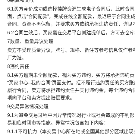
6结算和交收
6.1买方竞价成功或选择挂牌资源生成电子合同后，此时合同
面，点击“合同配款”，完成在线全额配款，最迟应于合同生成当
合同、资源不再保留，并要求买方依约承担违约责任，详见
6.2合同生效后，买家需在交易平台创建提单后，方可去仓
7数量、重量异议处理
卖方不受理质量异议，牌号、规格、备注等参考信息仅作参
厂为准。
8违约责任
8.1买方逾期未全额配款，视为买方违约，买方将承担违约
“买家中心--我的合同”页面支付。拒不履行违约责任的买
履行合同，卖方将承担违约责任并支付违约金，每个违约合同
项向平台和卖方提出赔偿要求。
9交易异常情况处理
9.1为避免交易过程中因异常情况对行业或社会造成的不利
易和临时闭市等措施。异常情况包含如下内容：
9.1.1不可抗力（本交易中心所在地或全国其他部分区域