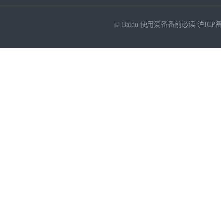
© Baidu
使用爱番番前必读
沪ICP备
NEW
HOT
暂时没有搜索结果…