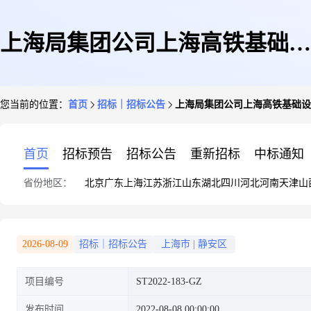
上海局集团公司上海高铁基础设
您当前的位置：
首页
招标｜招标公告
上海局集团公司上海高铁基础设
施段无砟轨道路基翻浆整治用注
首页
招标预告
招标公告
重新招标
中标通知
省份地区：
北京
广东
上海
江苏
浙江
山东
湖北
四川
河北
河南
天津
山
浆材料(第三批)招标公告
2026-08-09
招标｜招标公告
上海市
|
静安区
项目编号
ST2022-183-GZ
发布时间
2022-08-08 00:00:00