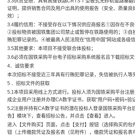
3.3
供货业绩：具有高速铁路
CRTS
Ⅰ型板式无砟轨道路基翻
证明，
提供销售合同及用户出具的
使用报告
（
安全、质量良
效
）
；
3.4
履约信用：不接受存在以下情况供应商报名
①因存在不良
②投标物资被国铁集团公司禁止或暂停在铁路使用的；③自
贿犯罪记录的。
④被最高人民法院在“信用中国”网站或各级
3.5
其他要求：本项目不接受联合体
投
标；
3.
6
必须
在国铁采购平台电子招标采购系统
报名且
下载招标文
4
．诚信要求
本次招标不接受近三年具有行贿犯罪记录，失信被执行人等
5
．招标文件的获取
5.1
本项目采用线上方式进行。投标人须为国铁采购平台注册
成企业用户注册并办理
CA
数字证书，获取
“
用户码
+
密码
+
验
5.2
注册并持有
CA
数字证书的
潜在投标人
登录国铁采购平台
告】模块下，查看招标公告，并点击【查看】进入。
进入【文件购买】页面，点击【支付】按钮（选择购买的包
钮（上传缴款凭证及报名表（见附件），缴款凭证和报名表