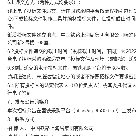
6.1
递交方式（两种方式均要求）：
线上电子投标文件递交
：请在国铁采购平台按流程指引办理
心
)
下载投标文件制作工具并编制投标文件，在投标截止时间
件。
纸质投标文件递交地点：中国铁路上海局集团有限公司标准
公司新
2
号楼
108
室。
6.2
投标文件递交的截止时间（投标截止时间，下同）为
202
台
电子招标采购系统
递交电子投标文件
及
现场（
或
邮寄）递
6.3
逾期递交的电子投标文件，
国铁采购平台
将予以拒收。
逾期送达的、未送达指定地点的或者不按照招标文件要求密
6.4
所有投标人的法定代表人（单位负责人）或其委托代理
行
电子
签到。
7
．发布公告的媒介
本次招标公告在国铁采购平台（
https://cg.95306.cn/
）上发
8
．联系方式
招
标
人：
中国铁路上海局集团有限公司