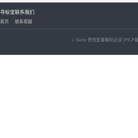
寻标宝
联系我们
首页
联系客服
© Baidu
使用爱番番前必读
沪ICP备
NEW
HOT
暂时没有搜索结果…