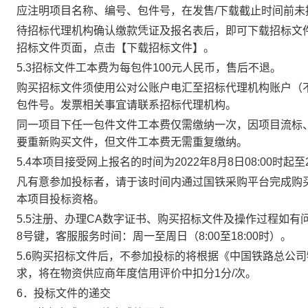
应注明项目名称、编号、包件号，在发售
/
下载截止时间前未
待招标代理机构确认缴款凭证及报名表后，即可下载招标文
招标文件页面，点击【下载招标文件】。
5.3
招标文件工本费为每包件
100
元人民币，售后不退。
购买招标文件须使用公对公账户电汇至招标代理机构账户（
包件号。发票相关事宜请联系招标代理机构。
同一
项目下任一包件
文件工本费仅需缴纳一次，因项目流标
要重新购买文件，但文件工本费无需重复缴纳
。
5.4
本项目接受网上报名的时间为
2022
年
8
月
8
日
08
:
00
时起至
凡有意参加投标者，请于该时间内通过国铁采购平台完成
购
本项目投标资格。
5.5
注册、办理
CA
数字证书
、购买招标文件
及操作过程如有
8
号键，客服服务时间：周一至周日（
8:00
至
18:00
时）。
5.6
购买招标文件后，不参加投标的将根据《中国铁路总公司
求，将在物资供应商年度信用评价中扣分
1
分
/
次。
6
．投标文件的递交