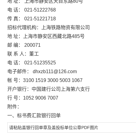
地
址：
上海市静安区天目东路
80
号
电
话：
021-51222768
传
真：
021-51221718
招标代理机构：上海铁路物资有限公司
地
址：上海市静安区西藏北路
485
号
邮
编：
200071
联
系
人：
董
工
电
话：
021-51235525
电子邮件：
dhxzb111@126.com
帐
号：
3100 1519 3000 5003 1067
开户银行：
中国建行公司上海第六支行
行
号：
1052 9006 7007
附件：
一
、
标书费汇款银行回单
请粘贴盖银行回单章及盖投标单位公章
PDF
图片