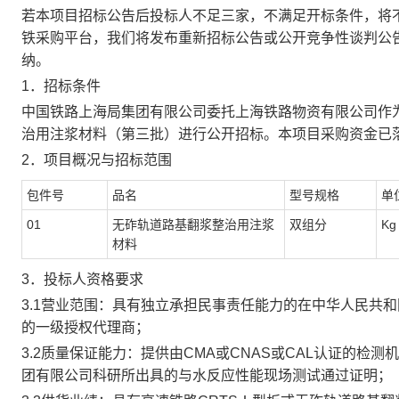
若本
项目
招标公告后
投标人
不足三家，不满足开标条件，将
铁采购平台，我们将发布
重新招标
公告或公开竞争性谈判公
纳。
1
．招标条件
中国铁路上海局集团有限公司委托上海铁路物资有限公司作
治用注浆材料（第三批）
进行公开招标。本项目采购资金已
2
．项目概况与招标范围
包件号
品名
型号规格
单
0
1
无砟轨道路基翻浆整治用注浆
双组分
K
g
材料
3
．投标人资格要求
3.1
营业范围：
具有独立承担民事责任能力的在中华人民共和
的一级授权代理商；
3.2
质量保证能力
：提供由
CMA
或
CNAS
或
CAL
认证的检测机
团有限公司科研所出具的与水反应性能现场测试通过证明；