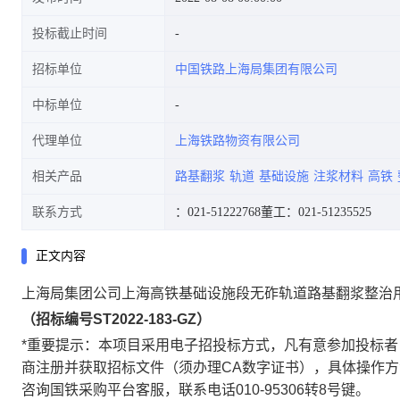
投标截止时间
招标单位
中国铁路上海局集团有限公司
中标单位
代理单位
上海铁路物资有限公司
相关产品
路基翻浆
轨道
基础设施
注浆材料
高铁
联系方式
：021-51222768
董工：021-51235525
正文内容
上海局集团公司上海高铁基础设施段无砟轨道路基翻浆整治
（招标编号
ST2022-183-GZ
）
*
重要提示：本项目采用电子招投标方式，凡有意参加投标者
商注册并
获取招标文件
（须办理
CA
数字证书），具体操作方
咨询国铁采购平台客服，联系电话
010-95306
转
8
号键。