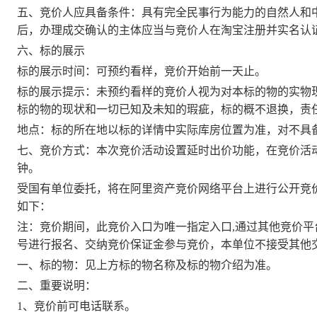
五、竞
价
人应具备条件：具有完全民事行为能力的自然人和
后，办理成交确认的主体应当与竞
价
人在淘宝注册并实名认
六、标的展示
标的展示时间：可预约看样，竞
价
开始前一天止。
标的展示提示：未预约看样的竞
价
人视为对本标的物的实物
标的物的现状和一切已知及未知的瑕疵，标的概不退换，责
地点：标的所在地以标的详情中实际库房位置为准，对不具
七、竞
价
方式：本次竞价活动设置延时出价功能，在竞
价
活
钟。
受国有
单位
委托
，将在阿里资产竞价网络平台上进行公开竞
如下：
注：竞
价
期间，此竞
价
入口为唯一指定入口
,通过其他竞
价
平
号进行报名、交纳竞
价
保证金参与竞
价
，本单位不接受其他
一、标的物：见上方标的物名称及标的物介绍为准。
二、重要说明：
1、竞
价
前可电话联系。