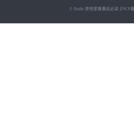
© Baidu
使用爱番番前必读
沪ICP备
NEW
HOT
暂时没有搜索结果…