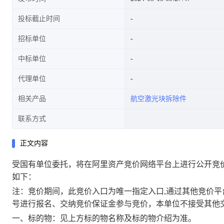
投标截止时间
招标单位
中标单位
代理单位
相关产品
航空激光块拆除件
联系方式
正文内容
受国有
单位
委托
，将在阿里资产竞价网络平台上进行公开竞
如下：
注：竞
价
期间，此竞
价
入口为唯一指定入口
,通过其他竞
价
平
号进行报名、交纳竞
价
保证金参与竞
价
，本单位不接受其他
一、标的物：见上方标的物名称及标的物介绍为准。