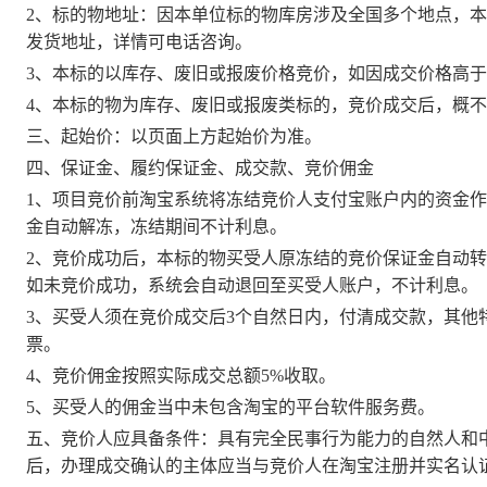
2、标的物地址：因本单位标的物库房涉及全国多个地点，
发货地址，详情可电话咨询。
3、本标的以库存、废旧或报废价格竞
价
，如因成交价格高于
4、本标的物为库存、废旧或报废类标的，竞
价
成交后，概不
三、起
始
价：以页面上方起始价为准。
四、保证金、履约保证金、成交款、竞
价
佣金
1、项目竞
价
前淘宝系统将冻结竞
价
人支付宝账户内的资金作
金自动解冻，冻结期间不计利息。
2、竞
价
成功后，本标的物买受人原冻结的竞
价
保证金自动转
如未竞
价
成功，系统会自动退回至买受人账户，不计利息
。
3、买受人须在竞
价
成交后
3个自然日内，付清成交款，其他
票。
4、竞
价
佣金按照实际成交总额
5%收取。
5、买受人的佣金当中未包含淘宝的平台软件服务费。
五、竞
价
人应具备条件：具有完全民事行为能力的自然人和
后，办理成交确认的主体应当与竞
价
人在淘宝注册并实名认