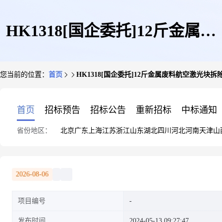
HK1318[国企委托]12斤金属废
您当前的位置：
首页
HK1318[国企委托]12斤金属废料航空激光块拆
料航空激光块拆除件(可邮寄)
首页
招标预告
招标公告
重新招标
中标通知
省份地区：
北京
广东
上海
江苏
浙江
山东
湖北
四川
河北
河南
天津
山
2026-08-06
项目编号
发布时间
2024-05-13 09:27:47