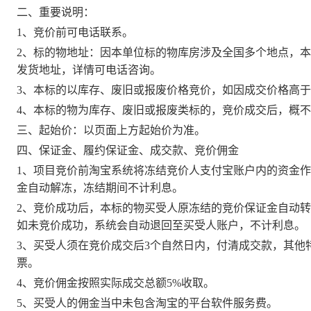
二、重要说明：
1、竞
价
前可电话联系。
2、标的物地址：因本单位标的物库房涉及全国多个地点，
发货地址，详情可电话咨询。
3、本标的以库存、废旧或报废价格竞
价
，如因成交价格高于
4、本标的物为库存、废旧或报废类标的，竞
价
成交后，概不
三、起
始
价：以页面上方起始价为准。
四、保证金、履约保证金、成交款、竞
价
佣金
1、项目竞
价
前淘宝系统将冻结竞
价
人支付宝账户内的资金作
金自动解冻，冻结期间不计利息。
2、竞
价
成功后，本标的物买受人原冻结的竞
价
保证金自动转
如未竞
价
成功，系统会自动退回至买受人账户，不计利息
。
3、买受人须在竞
价
成交后
3个自然日内，付清成交款，其他
票。
4、竞
价
佣金按照实际成交总额
5%收取。
5、买受人的佣金当中未包含淘宝的平台软件服务费。