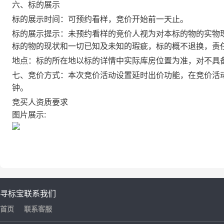
六、标的展示
标的展示时间：可预约看样，竞
价
开始前一天止。
标的展示提示：未预约看样的竞
价
人视为对本标的物的实物
标的物的现状和一切已知及未知的瑕疵，标的概不退换，责
地点：标的所在地以标的详情中实际库房位置为准，对不具
七、竞
价
方式：本次竞价活动设置延时出价功能，在竞
价
活
钟。
竞买人资质要求
图片展示:
寻标宝
联系我们
首页
联系客服