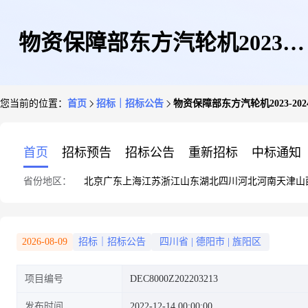
物资保障部东方汽轮机2023-
您当前的位置：
首页
招标｜招标公告
物资保障部东方汽轮机2023-2
2024年度文化传媒制品-招标公
首页
招标预告
招标公告
重新招标
中标通知
省份地区：
北京
广东
上海
江苏
浙江
山东
湖北
四川
河北
河南
天津
山
告
2026-08-09
招标｜招标公告
四川省
|
德阳市
|
旌阳区
项目编号
DEC8000Z202203213
发布时间
2022-12-14 00:00:00