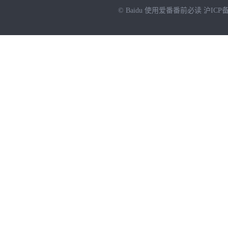
© Baidu
使用爱番番前必读
沪ICP备
NEW
HOT
暂时没有搜索结果…