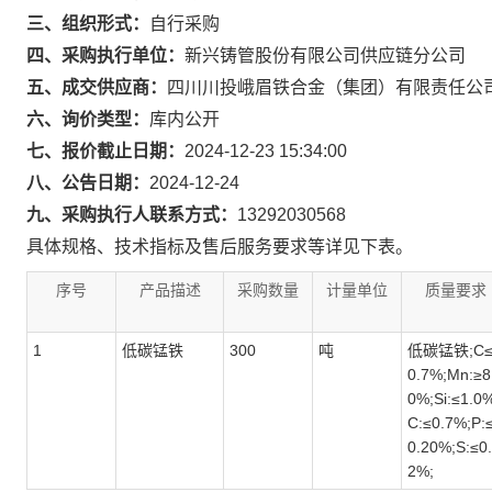
三、组织形式：
自行采购
四、采购执行单位：
新兴铸管股份有限公司供应链分公司
五、成交供应商：
四川川投峨眉铁合金（集团）有限责任公
六、询价类型：
库内公开
七、报价截止日期：
2024-12-23 15:34:00
八、公告日期：
2024-12-24
九、采购执行人联系方式：
13292030568
具体规格、技术指标及售后服务要求等详见下表。
序号
产品描述
采购数量
计量单位
质量要求
1
低碳锰铁
300
吨
低碳锰铁;C
0.7%;Mn:≥8
0%;Si:≤1.0%
C:≤0.7%;P:
0.20%;S:≤0
2%;