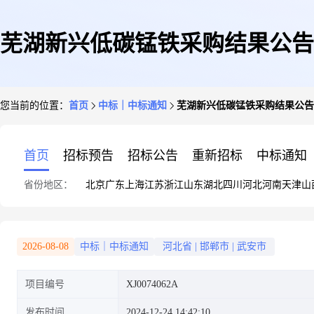
芜湖新兴低碳锰铁采购结果公告
您当前的位置：
首页
中标｜中标通知
芜湖新兴低碳锰铁采购结果公告
首页
招标预告
招标公告
重新招标
中标通知
省份地区：
北京
广东
上海
江苏
浙江
山东
湖北
四川
河北
河南
天津
山
2026-08-08
中标｜中标通知
河北省
|
邯郸市
|
武安市
项目编号
XJ0074062A
发布时间
2024-12-24 14:42:10