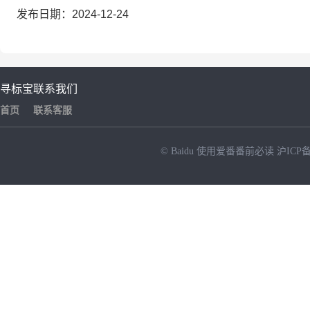
发布日期：2024-12-24
寻标宝
联系我们
首页
联系客服
© Baidu
使用爱番番前必读
沪ICP备
NEW
HOT