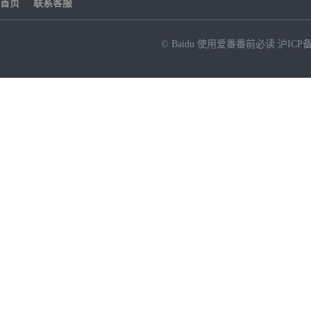
首页
联系客服
© Baidu
使用爱番番前必读
沪ICP备
NEW
HOT
暂时没有搜索结果…