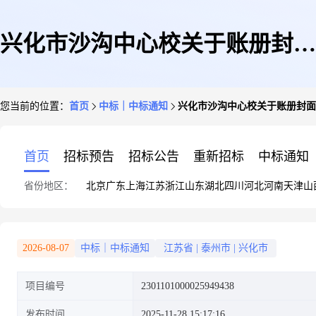
兴化市沙沟中心校关于账册封面
您当前的位置：
首页
中标｜中标通知
兴化市沙沟中心校关于账册封面
的网上商城采购项目成交公告
首页
招标预告
招标公告
重新招标
中标通知
省份地区：
北京
广东
上海
江苏
浙江
山东
湖北
四川
河北
河南
天津
山
2026-08-07
中标｜中标通知
江苏省
|
泰州市
|
兴化市
项目编号
2301101000025949438
发布时间
2025-11-28 15:17:16