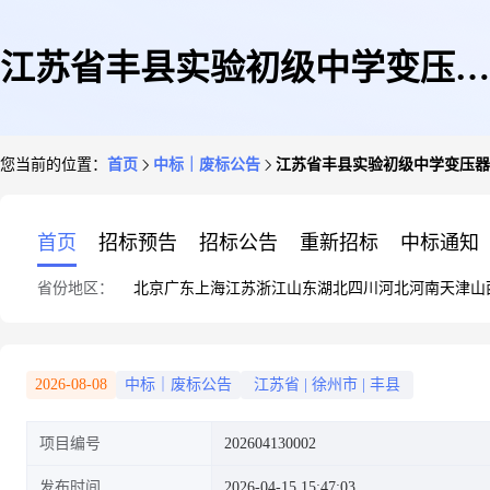
江苏省丰县实验初级中学变压器
您当前的位置：
首页
中标｜废标公告
江苏省丰县实验初级中学变压器
增容采购招标代理(丰县)
首页
招标预告
招标公告
重新招标
中标通知
省份地区：
北京
广东
上海
江苏
浙江
山东
湖北
四川
河北
河南
天津
山
2026-08-08
中标｜废标公告
江苏省
|
徐州市
|
丰县
项目编号
202604130002
发布时间
2026-04-15 15:47:03