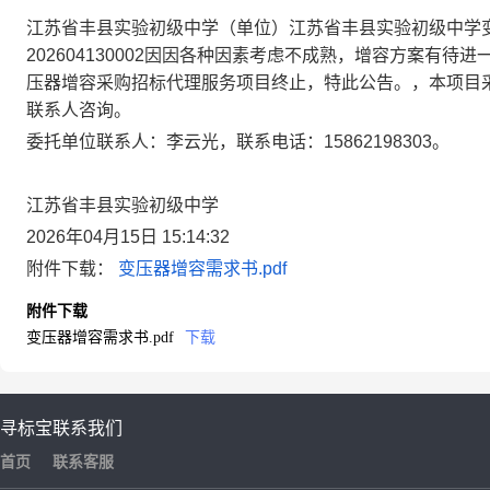
江苏省丰县实验初级中学
（单位）
江苏省丰县实验初级中学
202604130002
因
因各种因素考虑不成熟，增容方案有待进
压器增容采购招标代理服务项目终止，特此公告。
，本项目
联系人咨询。
委托
单位联系人：
李云光
，联系电话：
15862198303
。
江苏省丰县实验初级中学
2026
年
04
月
15
日
15
:14:32
附件下载：
变压器增容需求书.pdf
附件下载
变压器增容需求书.pdf
下载
寻标宝
联系我们
首页
联系客服