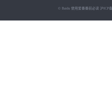
© Baidu
使用爱番番前必读
沪ICP备
NEW
HOT
暂时没有搜索结果…