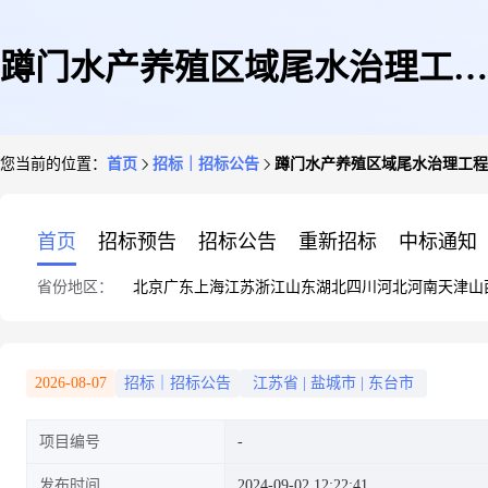
蹲门水产养殖区域尾水治理工程
您当前的位置：
首页
招标｜招标公告
蹲门水产养殖区域尾水治理工程
招标公告
首页
招标预告
招标公告
重新招标
中标通知
省份地区：
北京
广东
上海
江苏
浙江
山东
湖北
四川
河北
河南
天津
山
2026-08-07
招标｜招标公告
江苏省
|
盐城市
|
东台市
项目编号
发布时间
2024-09-02 12:22:41