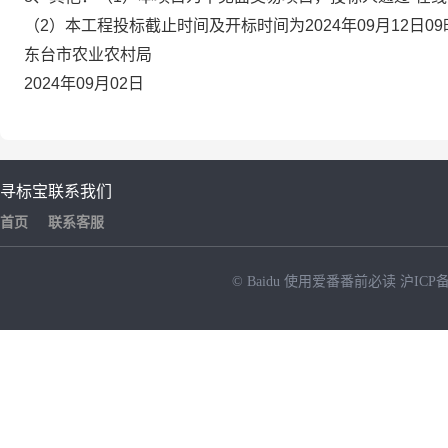
（2）本工程投标截止时间及开标时间为2024年09月12日09
东台市农业农村局
2024年09月02日
寻标宝
联系我们
首页
联系客服
© Baidu
使用爱番番前必读
沪ICP备
NEW
HOT