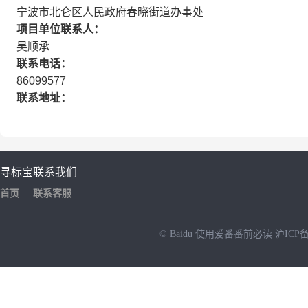
宁波市北仑区人民政府春晓街道办事处
项目单位联系人：
吴顺承
联系电话：
86099577
联系地址：
寻标宝
联系我们
首页
联系客服
© Baidu
使用爱番番前必读
沪ICP备
NEW
HOT