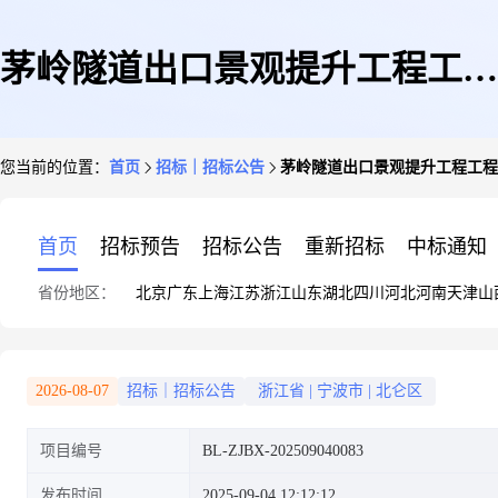
茅岭隧道出口景观提升工程工程
您当前的位置：
首页
招标｜招标公告
茅岭隧道出口景观提升工程工程
监理比选公告
首页
招标预告
招标公告
重新招标
中标通知
省份地区：
北京
广东
上海
江苏
浙江
山东
湖北
四川
河北
河南
天津
山
2026-08-07
招标｜招标公告
浙江省
|
宁波市
|
北仑区
项目编号
BL-ZJBX-202509040083
发布时间
2025-09-04 12:12:12