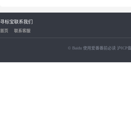
寻标宝
联系我们
首页
联系客服
© Baidu
使用爱番番前必读
沪ICP备
NEW
HOT
暂时没有搜索结果…