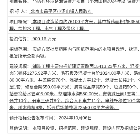
项目名称：
马坊村环境整治微提升项目（小汤山镇2024年度“微提
招 标 人：
北京市昌平区小汤山镇人民政府
项目概况：
本项目改造范围约76100平方米，其中拆违面积约535
程、给排水工程、电气工程及绿化工程。
投资估算：
900.16
万元
招标范围：
实施方案批复范围内与图纸范围内的本项目改造、拆违
批复所示全部内容。
建设规模：
铺装工程主要包括新建沥青路面15413.23平方米、混凝土
岗岩铺装1275.92平方米、毛石板及混凝土台阶1024.00平方米、路缘
80.00平方米、井盖装饰78个、混凝土方凳12个、混凝土长凳1个、
塑1套；修复台阶550.00平方米；购置成品座凳50个、垃圾箱50
括更换给水管405.00米，整理排水沟580.00米，安装减压阀1套
通井10个、弱电三通井8个、综合人孔电井11个，电线杆移位10个等；
米，树木移植9株，拆违后场地整理22550.00平方米等。
预计招标公告发布时间：
2024年10月06日
其他说明：
本项目投资、招标范围、建设规模、建设内容及招标公