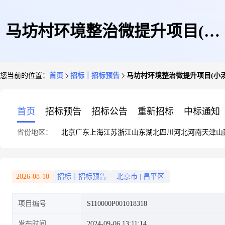
马坊村环境整治微提升项目(小
您当前的位置：
首页
招标｜招标预告
马坊村环境整治微提升项目(小汤山
汤山镇2024年度“微提升”项目)
首页
招标预告
招标公告
重新招标
中标通知
省份地区：
北京
广东
上海
江苏
浙江
山东
湖北
四川
河北
河南
天津
山
2026-08-10
招标｜招标预告
北京市
|
昌平区
项目编号
S110000P001018318
发布时间
2024-09-06 13:11:14