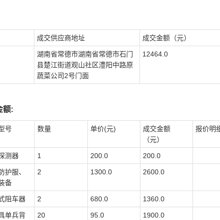
成交供应商地址
成交金额（元）
湖南省常德市湖南省常德市石门
12464.0
县楚江街道观山社区澧阳中路原
蔬菜公司2号门面
额:
型号
数量
单价(元)
成交金额
报价明
（元）
探测器
1
200.0
200.0
防护服、
2
1300.0
2600.0
装备
式阻车器
2
680.0
1360.0
具单兵背
20
95.0
1900.0