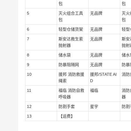
包
包
5
灭火组合工具
无品牌
灭火
包
包
6
轻型仓储货架
无品牌
轻型
7
斯安达救生索
无品牌
斯安
抛射器
抛射
8
储水袋
无品牌
储水
9
防暴阻隔网
无品牌
防暴
10
援邦 消防救援
援邦/STATE AI
消防
绳索
D
11
福临 消防自救
福临
消防
呼吸器
器
12
防割手套
星宇
防割
13
【运费】