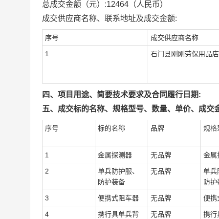
总成交金额（元）:
12464
（人民币）
成交供应商名称、联系地址及成交金额:
序号
成交供应商名称
1
石门县刚刚劳保用品店
四、项目用途、简要技术要求及合同履行日期:
五、成交标的名称、规格型号、数量、单价、成交金
序号
标的名称
品牌
规格
1
金属探测器
无品牌
金属
2
单兵防护服、
无品牌
单兵
防护装备
防护
3
便携式阻车器
无品牌
便携
4
携行具单兵背
无品牌
携行