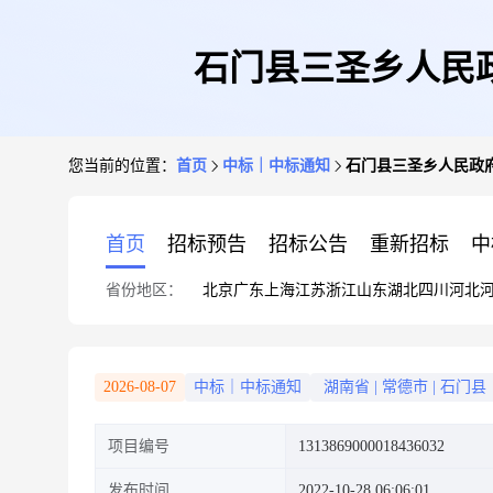
石门县三圣乡人民
您当前的位置：
首页
中标｜中标通知
石门县三圣乡人民政
首页
招标预告
招标公告
重新招标
中
省份地区：
北京
广东
上海
江苏
浙江
山东
湖北
四川
河北
2026-08-07
中标｜中标通知
湖南省
|
常德市
|
石门县
项目编号
1313869000018436032
发布时间
2022-10-28 06:06:01