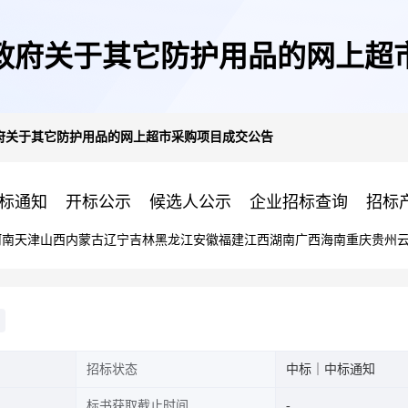
政府关于其它防护用品的网上超
府关于其它防护用品的网上超市采购项目成交公告
标通知
开标公示
候选人公示
企业招标查询
招标
河南
天津
山西
内蒙古
辽宁
吉林
黑龙江
安徽
福建
江西
湖南
广西
海南
重庆
贵州
招标状态
中标｜中标通知
标书获取截止时间