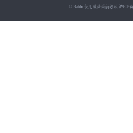
© Baidu
使用爱番番前必读
沪ICP备
NEW
HOT
暂时没有搜索结果…