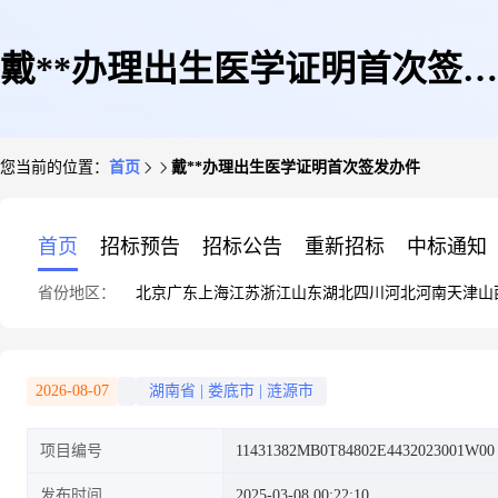
戴**办理出生医学证明首次签发
您当前的位置：
首页
戴**办理出生医学证明首次签发办件
办件
首页
招标预告
招标公告
重新招标
中标通知
省份地区：
北京
广东
上海
江苏
浙江
山东
湖北
四川
河北
河南
天津
山
2026-08-07
湖南省
|
娄底市
|
涟源市
项目编号
11431382MB0T84802E4432023001W00
发布时间
2025-03-08 00:22:10