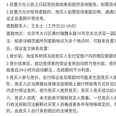
1.处置方在公告之日起至拍卖结束前提供咨询服务，如需咨
2.处置方允许现场查勘的，竞买人如需现场查勘实物，请通
证正反面照片等信息。
查勘联系人：王女士（工作日10-16点）
查勘地点：北京市大兴区黄村镇魏永路70号京东北京亚一园
注：拍卖详细页面所列查勘地点为多个地点时，可联系处置
五、保证金交纳及处置：
1.竞价前，淘宝系统将冻结竞买人支付宝账户内的相应数额
2.竞价结束后，成功竞得者的保证金将自动转为竞价款，竞
结束后24小时内自动解冻，冻结期间不计利息。
3.竞买人参与竞价、支付保证金及尾款时可能发生因竞买人
形，竞买人应当根据自身情况选择网上银行转账等方式补足
内支付保证金的，视为竞买人放弃竞买；竞买人竞买成功后
六、竞买人资质：本次拍卖不限制竞买人数量。一旦竞买人
行政法规和司法解释对买受人资格或者条件有特殊规定的，
的，由竞买人自行承担相应的法律责任。