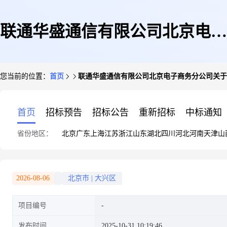
联通华盛通信有限公司北京电子
您当前的位置：
首页
联通华盛通信有限公司北京电子商务分公司关于飞利浦
商务分公司关于飞利浦等产品的
首页
招标预告
招标公告
重新招标
中标通知
省份地区：
北京
广东
上海
江苏
浙江
山东
湖北
四川
河北
河南
天津
山
公告(第一次)(9台老旧库存无法
2026-08-06
北京市
|
大兴区
项目编号
开机无法使用_E517_PHILIPS_
发布时间
2025-10-31 10:19:46