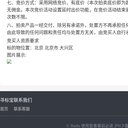
七、竞价方式：采用网络竞价、有底价（本次拍卖底价即为
无佣金。本次竞价活动设置延时出价功能，在竞价活动结束
次数不限。
八、拍卖产品一经交付，除另有承诺外，处置方不再承担任
由此导致的任何问题和责任均与处置方无关，由竞买人自行
竞买人资质要求
标的物位置：北京 北京市 大兴区
图片展示:
寻标宝
联系我们
首页
联系客服
© Baidu
使用爱番番前必读
沪ICP备