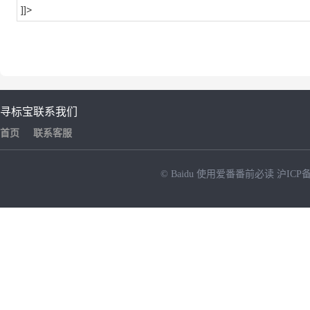
]]>
寻标宝
联系我们
首页
联系客服
© Baidu
使用爱番番前必读
沪ICP备
NEW
HOT