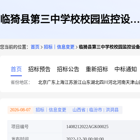
临猗县第三中学校校园监控设备
您当前的位置：
首页
招标｜信息变更
临猗县第三中学校校园监控设备
采购项目更正公告
首页
招标预告
招标公告
重新招标
中标通知
省份地区：
北京
广东
上海
江苏
浙江
山东
湖北
四川
河北
河南
天津
山
2026-08-07
招标｜信息变更
山西省
|
临汾市
|
洪洞县
项目编号
1408212022AGK00025
发布时间
2022-12-30 00:00:00