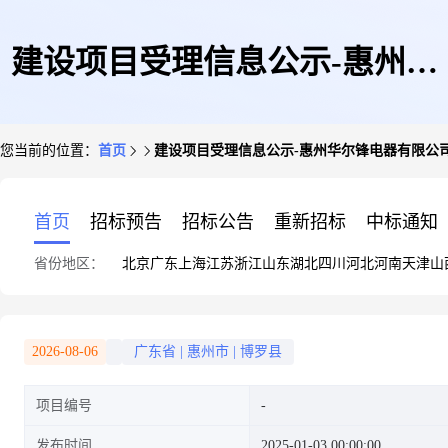
建设项目受理信息公示-惠州华
您当前的位置：
首页
建设项目受理信息公示-惠州华尔锋电器有限公
尔锋电器有限公司迁改建项目
首页
招标预告
招标公告
重新招标
中标通知
省份地区：
北京
广东
上海
江苏
浙江
山东
湖北
四川
河北
河南
天津
山
2026-08-06
广东省
|
惠州市
|
博罗县
项目编号
发布时间
2025-01-03 00:00:00