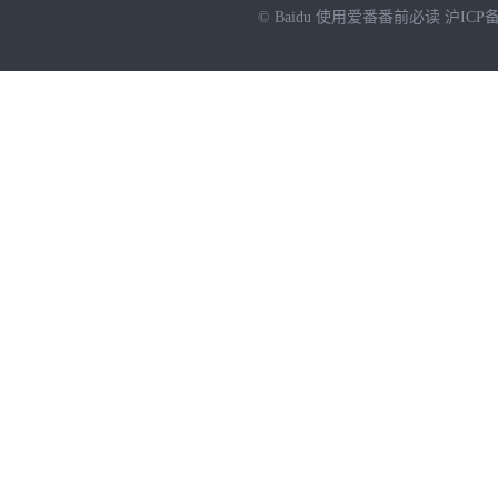
© Baidu
使用爱番番前必读
沪ICP备
NEW
HOT
暂时没有搜索结果…