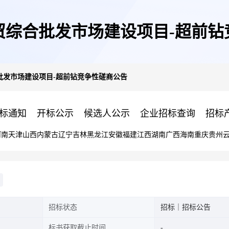
贸综合批发市场建设项目-超前钻
批发市场建设项目-超前钻竞争性磋商公告
标通知
开标公示
候选人公示
企业招标查询
招标
河南
天津
山西
内蒙古
辽宁
吉林
黑龙江
安徽
福建
江西
湖南
广西
海南
重庆
贵州
招标状态
招标｜招标公告
标书获取截止时间