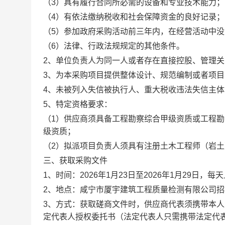
（
3）具有履行合同所必需的设备和专业技术能力；
（
4）有依法缴纳税收和社会保障资金的良好记录；
（
5）参加政府采购活动前三年内，在经营活动中
（
6）法律、行政法规规定的其他条件。
2、单位负责人为同一人或者存在直接控股、管理
3、为本采购项目提供整体设计、规范编制或者项
4、
未被列入失信被执行人、重大税收违法失信主体
5、特定资格要求：
（
1）供应商须具备工程勘察综合甲级资质或工程
级资质；
（
2）拟派项目负责人须具有注册土木工程师（岩
三、获取
采购文件
1、时间：
202
6
年
1
月
23
日至
202
6
年
1
月
29
日，每天
2、地点：
咸宁市厦宇建筑工程质量检测有限公司招
3、方式：获取磋商文件时，供应商代表须携带本
定代表人授权委托书（法定代表人只需携带法定代