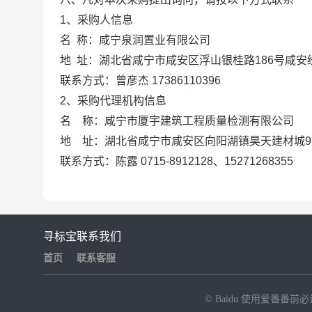
1、采购人信息
名
称：
咸宁泉润置业有限公司
地
址：
湖北省咸宁市咸安区浮山银桂路
186号咸
联系方式：
曾彦杰
17386110396
2、采购代理机构信息
名
称：
咸宁市厦宇建筑工程质量检测有限公司
地
址：
湖北省咸宁市咸安区向阳湖镇昊天建材城
联系方式：
陈露
0715-8912128、15271268355
寻标宝
联系我们
首页
联系客服
© Baidu
使用爱番番前必