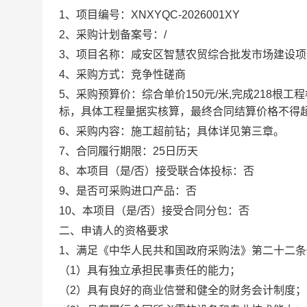
1、项目编号：XNXYQC-2026001XY
2、
采购计划备案号：
/
3、项目名称：
咸安区智慧农贸综合批发市场建设项
4、采购方式：竞争性磋商
5、采购预算价：综合单价150元/米,完成218
标，具体工程量据实核算，最终合同结算价格不得超过
6、采购内容：
施工超前钻；
具体详见第三章。
7、合同履行期
限：
25日历天
8、本项目（是/否）接受联合体投标：否
9、是否可采购进口产品：否
10、本项目（是/否）接受合同分包：否
二、申请人的资格要求
1
、满足《中华人民共和国政府采购法》第二十二条
（
1）具有独立承担民事责任的能力；
（
2）具有良好的商业信誉和健全的财务会计制度；