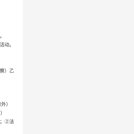
。
活动。
察）乙
除外）
层）
；②法