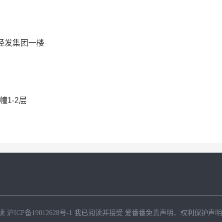
安经发集团一楼
9幢1-2层
读
沪ICP备19012628号-1
我已阅读并接受
爱番番免责声明
、
权利保护声明