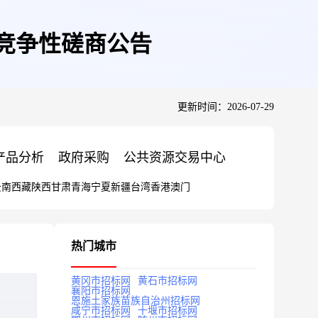
竞争性磋商公告
更新时间：2026-07-29
产品分析
政府采购
公共资源交易中心
云南
西藏
陕西
甘肃
青海
宁夏
新疆
台湾
香港
澳门
热门城市
黄冈市招标网
黄石市招标网
襄阳市招标网
恩施土家族苗族自治州招标网
咸宁市招标网
十堰市招标网