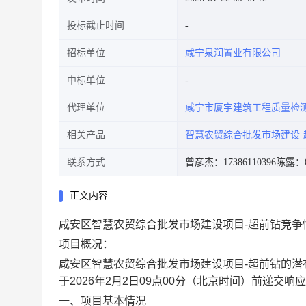
投标截止时间
招标单位
咸宁泉润置业有限公司
中标单位
代理单位
咸宁市厦宇建筑工程质量检
相关产品
智慧农贸综合批发市场建设
联系方式
曾彦杰：17386110396
陈露：07
正文内容
咸安区智慧农贸综合批发市场建设项目-超前钻竞争
项目概况：
咸安区智慧农贸综合批发市场建设项目
-超前钻
的潜
于
202
6
年
2
月
2
日
09点
0
0分
（北京时间）前递交响应
一、项目基本情况