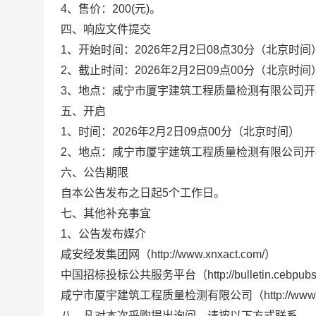
4
、售价：
200
(
元
)
。
四、响应文件提交
1、开始时间：
202
6
年
2
月
2
日
0
8
点
3
0分（北京时间
2、截止时间：
202
6
年
2
月
2
日
09点
0
0分（北京时间
3、地点：
咸宁市厦宇建筑工程质量检测有限公司开
五
、开启
1、时间：
202
6
年
2
月
2
日
09点
0
0分（北京时间）
2、地点：
咸宁市厦宇建筑工程质量检测有限公司开
六、公告期限
自本公告发布之日起
5
个工作日。
七、其他补充事宜
1、公告发布媒介
咸安经发集团网（
http://www.xnxact.com/）
中国招标投标公共服务平台（
http://bulletin.cebpu
咸宁市厦宇建筑工程质量检测有限公司（
http://ww
八、凡对本次采购提出询问，请按以下方式联系