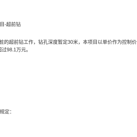
目
-超前钻
根工程桩的超前钻工作，钻孔深度暂定30米，本项目以单价作为控制
98.1万元。
规定：