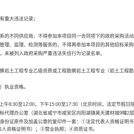
没有重大违法记录；
关系的不同供应商，不得参加本项目同一合同项下的政府采购活动
目管理、监理、检测等服务的，不得再参加本项目的其他招标采购
，未被列入政府采购严重违法失信行为记录名单。
勘察岩土工程专业乙级资质或工程勘察岩土工程专业（岩土工程勘
土）执业资格。
上午
8:30至
12
:
0
0，下午1
5
:
0
0至1
7
:
30
（北京时间，法定节假日
标代理办公室（湖北省咸宁市咸安区向阳湖镇昊天建材城
9幢2
人身份证原件及加盖公章的复印件一套：①法定代表人资格证明书
表人资格证明书）；③营业执照
；
④资质证书
。