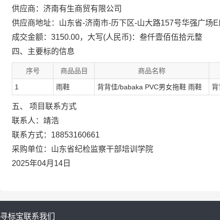
供应商：济南有生商贸有限公司
供应商地址：山东省-济南市-历下区-山大路157号华强广场E座
成交金额：3150.00，大写(人民币)：叁仟壹佰伍拾元整
四、主要标的信息
序号
商品品目
商品名称
1
雨鞋
背背佳/babaka PVC男女拖鞋 雨鞋
背
五、 项目联系方式
联系人：靖浩
联系方式：18853160661
采购单位：山东省纪检监察干部培训学院
2025年04月14日
寻标宝
联系我们