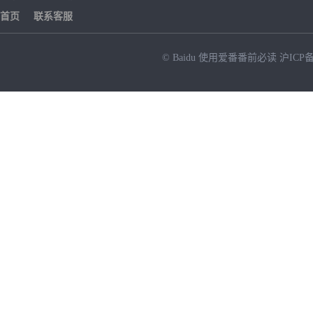
首页
联系客服
© Baidu
使用爱番番前必读
沪ICP备
NEW
HOT
暂时没有搜索结果…