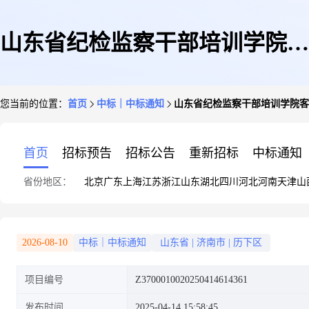
山东省纪检监察干部培训学院客
您当前的位置：
首页
中标｜中标通知
山东省纪检监察干部培训学院客
房-拖鞋网上商城超市直购成交
首页
招标预告
招标公告
重新招标
中标通知
省份地区：
北京
广东
上海
江苏
浙江
山东
湖北
四川
河北
河南
天津
山
结果公告
2026-08-10
中标｜中标通知
山东省
|
济南市
|
历下区
项目编号
Z3700010020250414614361
发布时间
2025-04-14 15:58:45